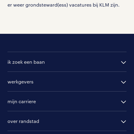
er weer grondsteward(ess) vacatures bij KLM zijn.
ik zoek een baan
alle vacatures
werkgevers
randstad operational
vacature aanmelden
randstad professional
mijn carriere
algemene voorwaarden
randstad digital
ontwikkeling
hr-diensten
over randstad
populaire bedrijven
communities
branches