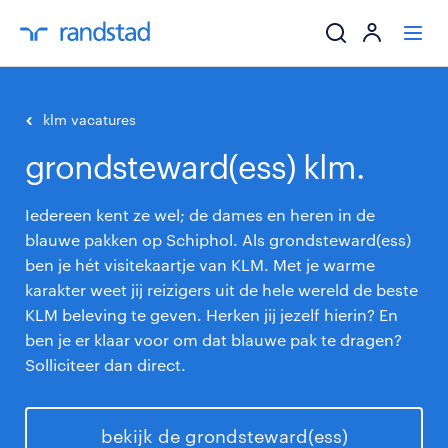
ik zoek een baa
klm vacatures
grondsteward(ess) klm.
werkgevers
Iedereen kent ze wel; de dames en heren in de
mijn carrière
blauwe pakken op Schiphol. Als grondsteward(ess)
ben je hét visitekaartje van KLM. Met je warme
over randstad
karakter weet jij reizigers uit de hele wereld de beste
KLM beleving te geven. Herken jij jezelf hierin? En
ben je er klaar voor om dat blauwe pak te dragen?
Solliciteer dan direct.
bekijk de grondsteward(ess)