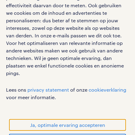
effectiviteit daarvan door te meten. Ook gebruiken
we cookies om de inhoud en advertenties te
personaliseren: dus beter af te stemmen op jouw
interesses, zowel op deze website als op websites
werken bij randstad
van derden. In onze e-mails passen we dit ook toe.
gebruikersvoorwaarden
Voor het optimaliseren van relevante informatie op
privacystatement
andere websites maken we ook gebruik van andere
cookies
technieken. Wil je geen optimale ervaring, dan
disclaimer
plaatsen we enkel functionele cookies en anonieme
pings.
sitemap
RANDSTAD, HUMAN FORWARD en SHAPING THE
Lees ons
privacy statement
of onze
cookieverklaring
WORLD OF WORK zijn geregistreerde
voor meer informatie.
handelsmerken van Randstad N.V.
© Randstad 2026
Ja, optimale ervaring accepteren