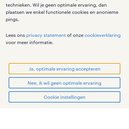
gebruikersvoorwaarden
technieken. Wil je geen optimale ervaring, dan
plaatsen we enkel functionele cookies en anonieme
privacystatement
pings.
cookies
disclaimer
Lees ons
privacy statement
of onze
cookieverklaring
sitemap
voor meer informatie.
RANDSTAD, HUMAN FORWARD en SHAPING THE
WORLD OF WORK zijn geregistreerde
handelsmerken van Randstad N.V.
Ja, optimale ervaring accepteren
© Randstad 2026
Nee, ik wil geen optimale ervaring
Cookie instellingen
mijn randstad