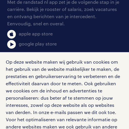
personeel gezocht
Met de randstad nl app zet je de volgende stap in je
onze vestigingen
blogs en artikelen
carrière. Bekijk je rooster of salaris, zoek vacatures
aanmelden nieuwsbrief
en ontvang berichten van je intercedent.
pers
salarischecker
Eenvoudig, snel en overal.
klachten en misstanden
bruto-netto calculator
apple app store
google play store
Op deze website maken wij gebruik van cookies om
het gebruik van de website makkelijker te maken, de
social media
prestaties en gebruikerservaring te verbeteren en de
effectiviteit daarvan door te meten. Ook gebruiken
Volg ons voor de leukste content omtrent
we cookies om de inhoud en advertenties te
vacatures, solliciteren en inspiratie.
personaliseren: dus beter af te stemmen op jouw
interesses, zowel op deze website als op websites
van derden. In onze e-mails passen we dit ook toe.
Voor het optimaliseren van relevante informatie op
werken bij randstad
andere websites maken we ook gebruik van andere