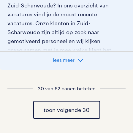
Zuid-Scharwoude? In ons overzicht van
vacatures vind je de meest recente
vacatures. Onze klanten in Zuid-
Scharwoude zijn altijd op zoek naar
gemotiveerd personeel en wij kijken
graag samen met je mee welke klant het
beste bij je past.
lees meer
vacatures rondom Zuid-Scharwoude
30 van 62 banen bekeken
vacatures in Hoogwoud
vacatures in Aartswoud
toon volgende 30
vacatures in Broek op Langedijk