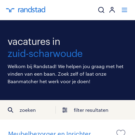
ik zoek een baa
vacatures in
werkgevers
zuid-scharwoude
mijn carrière
Welkom bij Randstad! We helpen jou graag met het
vinden van een baan. Zoek zelf of laat onze
over randstad
Baanmatcher het werk voor je doen!
zoeken
filter resultaten
Meubelbezorger en Inrichter,