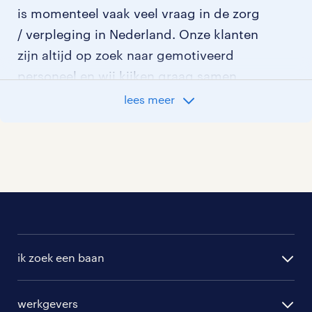
is momenteel vaak veel vraag in de zorg
/ verpleging in Nederland. Onze klanten
zijn altijd op zoek naar gemotiveerd
personeel en wij kijken graag samen
met je naar de organisatie die het beste
lees meer
bij je past. In ons overzicht van
vacatures vind je de meest recente
vacatures.
ik zoek een baan
alle vacatures
werkgevers