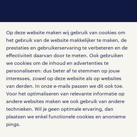
social media
Op deze website maken wij gebruik van cookies om
Volg ons voor de leukste content omtrent
het gebruik van de website makkelijker te maken, de
vacatures, solliciteren en inspiratie.
prestaties en gebruikerservaring te verbeteren en de
effectiviteit daarvan door te meten. Ook gebruiken
we cookies om de inhoud en advertenties te
personaliseren: dus beter af te stemmen op jouw
interesses, zowel op deze website als op websites
werken bij randstad
van derden. In onze e-mails passen we dit ook toe.
gebruikersvoorwaarden
Voor het optimaliseren van relevante informatie op
privacystatement
andere websites maken we ook gebruik van andere
cookies
technieken. Wil je geen optimale ervaring, dan
disclaimer
plaatsen we enkel functionele cookies en anonieme
pings.
sitemap