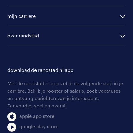
randstad operational
vacature aanmelden
randstad professional
mijn carriere
algemene voorwaarden
randstad digital
ontwikkeling
hr-diensten
over randstad
populaire bedrijven
communities
branches
over randstad
careers for expats
opleidingen en trainingen
hr-kenniscentrum
contact voor talent
solliciteren
download de randstad nl app
tarieven
contact voor werkgevers
arbeidsvoorwaarden
personeel gezocht
Met de randstad nl app zet je de volgende stap in je
onze vestigingen
blogs en artikelen
carrière. Bekijk je rooster of salaris, zoek vacatures
aanmelden nieuwsbrief
en ontvang berichten van je intercedent.
pers
salarischecker
Eenvoudig, snel en overal.
klachten en misstanden
bruto-netto calculator
apple app store
google play store