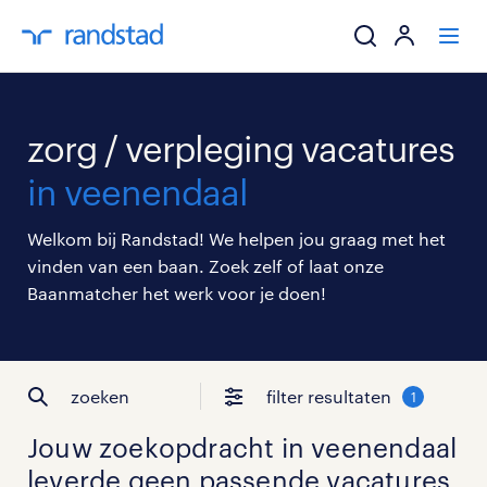
ik zoek een baa
zorg / verpleging vacatures
werkgevers
in veenendaal
mijn carrière
Welkom bij Randstad! We helpen jou graag met het
vinden van een baan. Zoek zelf of laat onze
over randstad
Baanmatcher het werk voor je doen!
zoeken
filter resultaten
1
Jouw zoekopdracht in
veenendaal
leverde geen passende vacatures