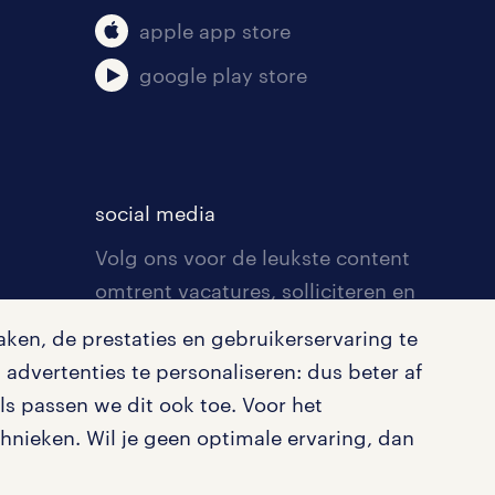
apple app store
google play store
social media
Volg ons voor de leukste content
omtrent vacatures, solliciteren en
inspiratie.
ken, de prestaties en gebruikerservaring te
advertenties te personaliseren: dus beter af
s passen we dit ook toe. Voor het
nieken. Wil je geen optimale ervaring, dan