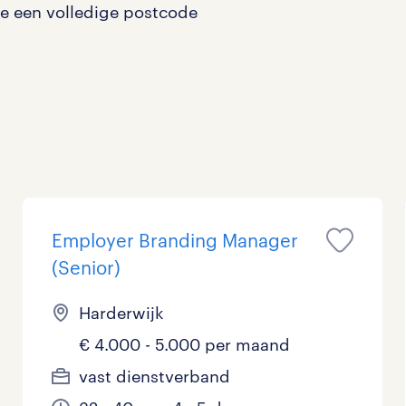
je een volledige postcode
Management / Leidinggevend
Onderwijs
Personeel & Organisatie
Supply chain & procurement
Zorg / Verpleging
Employer Branding Manager
(Senior)
Harderwijk
€ 4.000 - 5.000 per maand
vast dienstverband