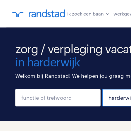
ik zoek een baan
werkge
zorg / verpleging vaca
in harderwijk
Welkom bij Randstad! We helpen jou graag met