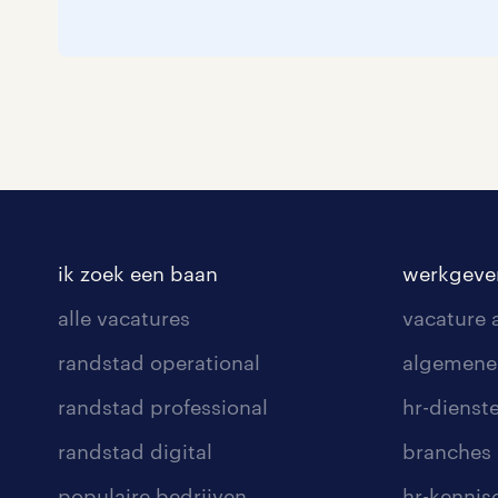
ik zoek een baan
werkgeve
alle vacatures
vacature
randstad operational
algemene
randstad professional
hr-dienst
randstad digital
branches
populaire bedrijven
hr-kenni