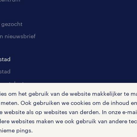
 gezocht
n nieuwsbrief
stad
stad
oor talent
s om het gebruik van de website makkelijker te ma
oor werkgevers
te meten. Ook gebruiken we cookies om de inhoud en 
igingen
 website als op websites van derden. In onze e-mail
dere websites maken we ook gebruik van andere tech
nieme pings.
en misstanden