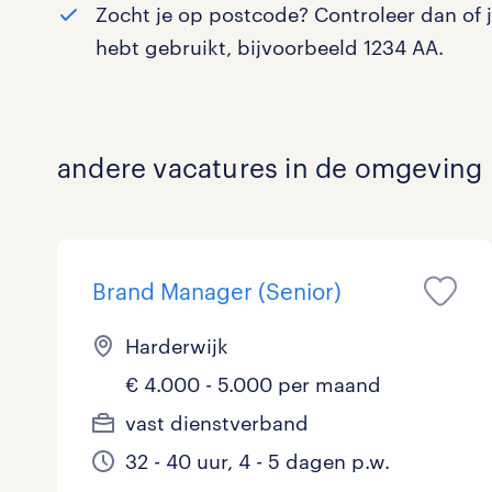
Zocht je op postcode? Controleer dan of 
Logistiek
hebt gebruikt, bijvoorbeeld 1234 AA.
Medisch
toon 0 resultaten
Overig
andere vacatures in de omgeving
Secretarieel
Webcare
Brand Manager (Senior)
Harderwijk
toon 0 resultaten
€ 4.000 - 5.000 per maand
vast dienstverband
32 - 40 uur, 4 - 5 dagen p.w.