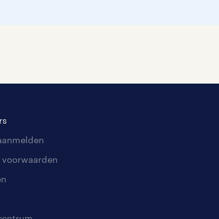
rs
 aanmelden
 voorwaarden
en
scentrum