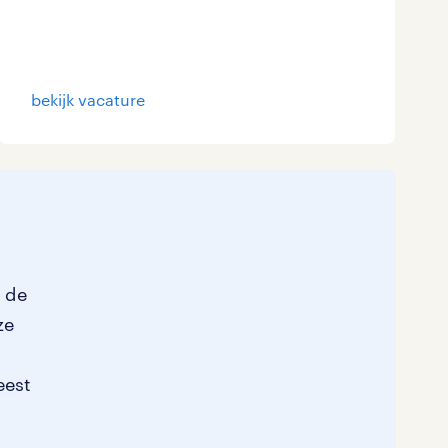
bekijk vacature
p de
ze
eest