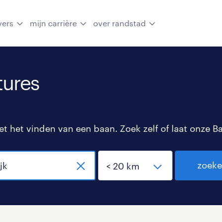
vers
mijn carrière
over randstad
tures
 het vinden van een baan. Zoek zelf of laat onze B
zoek