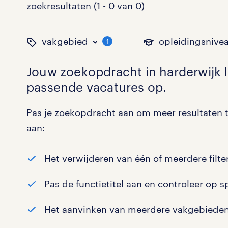
zoekresultaten (1 - 0 van 0)
vakgebied
opleidingsnive
1
Jouw zoekopdracht in
harderwijk
l
passende vacatures op.
binnen welk vakgebied w
op welk niveau zoek je 
hoeveel uren per week w
welk soort dienstverband
Pas je zoekopdracht aan om meer resultaten t
aan:
Administratief
Basisonderwijs
0 - 8 uur
Detachering
0
0
0
Het verwijderen van één of meerdere filter
Callcenter / Contactcenter
HBO
25 - 32 uur
Vast
0
0
0
Pas de functietitel aan en controleer op s
Engineering
MBO, HAVO, VWO
0
Het aanvinken van meerdere vakgebieden
ICT
VMBO/MAVO
0
toon 0 resultaten
toon 0 resultaten