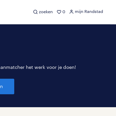
mijn Randstad
zoeken
0
aanmatcher het werk voor je doen!
en