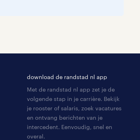
download de randstad nl app
Met de randstad nl app zet je de
volgende stap in je carrière. Bekijk
je rooster of salaris, zoek vacatures
en ontvang berichten van je
intercedent. Eenvoudig, snel en
overal.