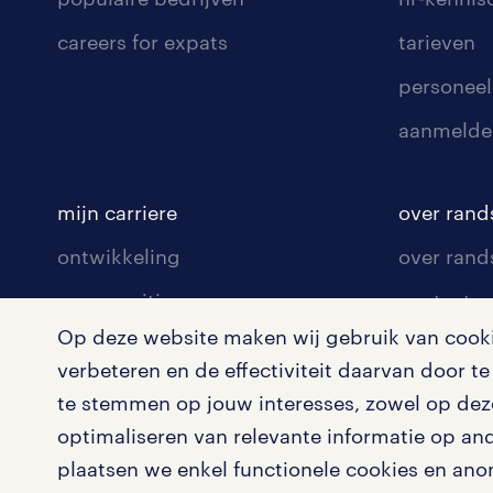
careers for expats
tarieven
personeel
aanmelde
mijn carriere
over rand
ontwikkeling
over rand
communities
contact v
Op deze website maken wij gebruik van cookie
opleidingen en trainingen
contact v
verbeteren en de effectiviteit daarvan door 
solliciteren
onze vest
te stemmen op jouw interesses, zowel op deze
arbeidsvoorwaarden
pers
optimaliseren van relevante informatie op an
plaatsen we enkel functionele cookies en ano
blogs en artikelen
klachten 