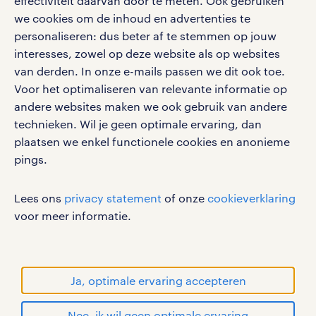
effectiviteit daarvan door te meten. Ook gebruiken
Volg ons voor de leukste content omtrent
omgeving van Zaltbommel? Bekijk dan
we cookies om de inhoud en advertenties te
vacatures, solliciteren en inspiratie.
personaliseren: dus beter af te stemmen op jouw
ook de vacatures van plaatsen in de
interesses, zowel op deze website als op websites
regio:
van derden. In onze e-mails passen we dit ook toe.
Voor het optimaliseren van relevante informatie op
Vacatures in Den Bosch
werken bij randstad
andere websites maken we ook gebruik van andere
gebruikersvoorwaarden
technieken. Wil je geen optimale ervaring, dan
Vacatures in Culemborg
plaatsen we enkel functionele cookies en anonieme
privacystatement
pings.
Vacatures in Tiel
cookies
disclaimer
Lees ons
privacy statement
of onze
cookieverklaring
Vacatures in Geldermalsen
sitemap
voor meer informatie.
Vacatures in Oss
RANDSTAD, HUMAN FORWARD en SHAPING THE
WORLD OF WORK zijn geregistreerde
handelsmerken van Randstad N.V.
Ja, optimale ervaring accepteren
werken in zaltbommel: hoe is dat?
© Randstad 2026
Nee, ik wil geen optimale ervaring