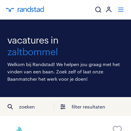
ik zoek een baa
vacatures in
werkgevers
zaltbommel
mijn carrière
Welkom bij Randstad! We helpen jou graag met het
vinden van een baan. Zoek zelf of laat onze
over randstad
Baanmatcher het werk voor je doen!
zoeken
filter resultaten