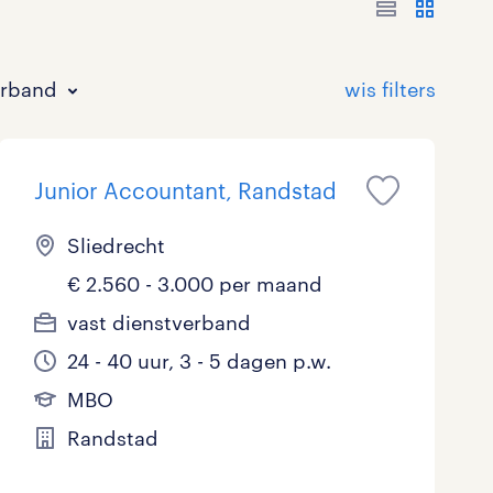
erband
Junior Accountant, Randstad
Sliedrecht
€ 2.560 - 3.000 per maand
Bouw
HAVO/VWO
17 - 24 uur
Tijdelijk met uitzicht op vast
0
30
1
128
vast dienstverband
24 - 40 uur, 3 - 5 dagen p.w.
Commercieel / Verkoop
MBO
37 - 40+ uur
63
71
6
MBO
Horeca / Catering
Ondersteunend onderwijs
11
0
Randstad
Juridisch
1