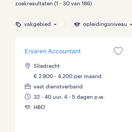
zoekresultaten (1 - 30 van 186)
vakgebied
opleidingsniveau
Ervaren Accountant
binnen welk vakgebied w
op welk niveau zoek je 
hoeveel uren per week w
welk soort dienstverband
Sliedrecht
€ 2.900 - 4.200 per maand
Administratief
Basisonderwijs
0 - 8 uur
Detachering
21
2
11
8
vast dienstverband
32 - 40 uur, 4 - 5 dagen p.w.
Callcenter / Contactcenter
HBO
25 - 32 uur
Vast
19
20
42
4
HBO
Engineering
MBO, HAVO, VWO
0
0
ICT
VMBO/MAVO
2
33
toon 186 resultaten
toon 186 resultaten