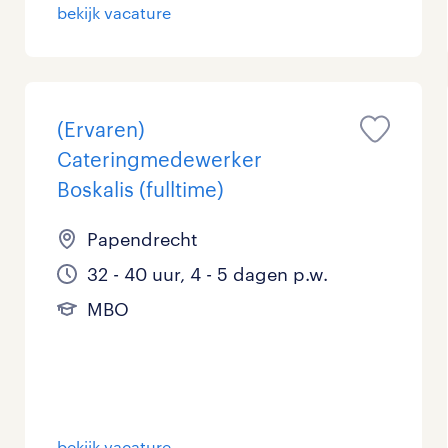
bekijk vacature
Management / Leidinggevend
3
Onderwijs
10
Personeel & Organisatie
4
(Ervaren)
Cateringmedewerker
Supply chain & procurement
0
Boskalis (fulltime)
Zorg / Verpleging
0
Papendrecht
32 - 40 uur, 4 - 5 dagen p.w.
MBO
bekijk vacature