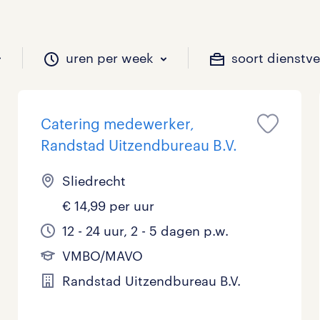
uren per week
soort dienstv
Catering medewerker,
il je werken?
vacatures?
il je werken?
 zou jij willen?
Randstad Uitzendbureau B.V.
Sliedrecht
€ 14,99 per uur
Beveiliging
Geen
9 - 16 uur
Tijdelijk
62
37
15
0
12 - 24 uur, 2 - 5 dagen p.w.
Chauffeurs
LBO, MAVO, VMBO
33 - 36 uur
29
7
0
VMBO/MAVO
Financieel
Master
0
7
Randstad Uitzendbureau B.V.
Industrieel / Productie
WO
0
19