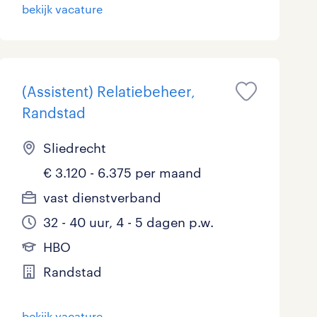
bekijk vacature
Marketing & Communicatie
1
Overheid
2
Schoonmaak
2
(Assistent) Relatiebeheer,
Randstad
Techniek
16
Sliedrecht
€ 3.120 - 6.375 per maand
vast dienstverband
32 - 40 uur, 4 - 5 dagen p.w.
HBO
Randstad
bekijk vacature