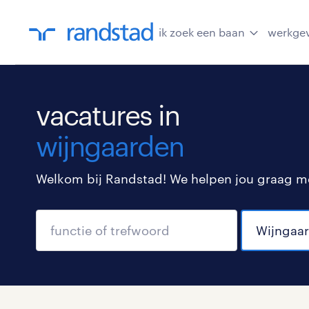
ik zoek een baan
werkge
vacatures in
wijngaarden
Welkom bij Randstad! We helpen jou graag met