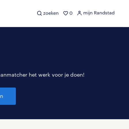
mijn Randstad
zoeken
0
aanmatcher het werk voor je doen!
en