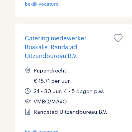
bekijk vacature
Logistiek
53
Medisch
0
toon 186 resultaten
Overig
4
Catering medewerker
Boskalis, Randstad
Secretarieel
1
Uitzendbureau B.V.
Webcare
0
Papendrecht
€ 15,71 per uur
24 - 30 uur, 4 - 5 dagen p.w.
toon 186 resultaten
VMBO/MAVO
Randstad Uitzendbureau B.V.
bekijk vacature