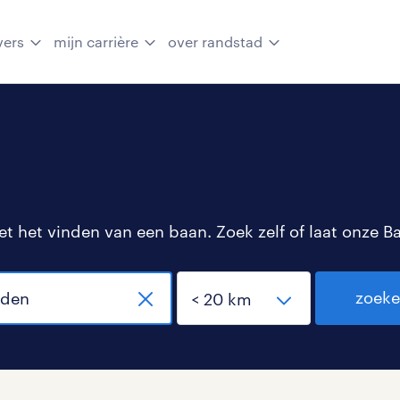
vers
mijn carrière
over randstad
 het vinden van een baan. Zoek zelf of laat onze B
zoek