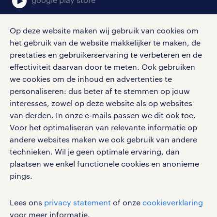
reageer dan op één van onze vacatures
en we nemen snel contact met je op.
Op deze website maken wij gebruik van cookies om
het gebruik van de website makkelijker te maken, de
ga naar de administratieve vacatures
social media
prestaties en gebruikerservaring te verbeteren en de
in Waddinxveen
effectiviteit daarvan door te meten. Ook gebruiken
Volg ons voor de leukste content omtrent
we cookies om de inhoud en advertenties te
vacatures, solliciteren en inspiratie.
callcenter vacatures in waddinxveen
personaliseren: dus beter af te stemmen op jouw
interesses, zowel op deze website als op websites
Klanten komen met hun vragen terecht
van derden. In onze e-mails passen we dit ook toe.
in het callcenter. In Waddinxveen
Voor het optimaliseren van relevante informatie op
werken bij randstad
andere websites maken we ook gebruik van andere
werken we samen met een aantal
gebruikersvoorwaarden
technieken. Wil je geen optimale ervaring, dan
callcenters, vacatures voor callcenter
plaatsen we enkel functionele cookies en anonieme
privacystatement
medewerkers hebben we dan ook volop.
pings.
cookies
Je hebt geen ervaring nodig, want je
disclaimer
krijgt een training voor je de telefoon
Lees ons
privacy statement
of onze
cookieverklaring
sitemap
zelfstandig gaat beantwoorden.
voor meer informatie.