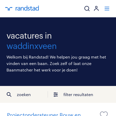
ik zoek een baa
vacatures in
werkgevers
waddinxveen
mijn carrière
Welkom bij Randstad! We helpen jou graag met het
vinden van een baan. Zoek zelf of laat onze
over randstad
Baanmatcher het werk voor je doen!
zoeken
filter resultaten
Projectondersteuner Bouw en