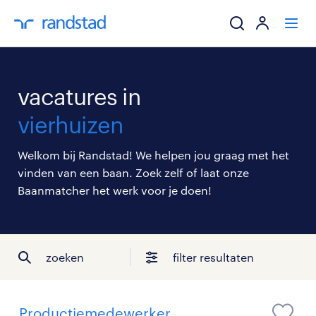
ik zoek een baa
vacatures in
werkgevers
vierhuizen
mijn carrière
Welkom bij Randstad! We helpen jou graag met het
vinden van een baan. Zoek zelf of laat onze
over randstad
Baanmatcher het werk voor je doen!
zoeken
filter resultaten
Productiemedewerker