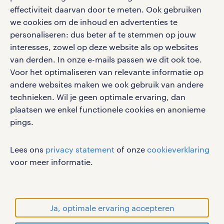
effectiviteit daarvan door te meten. Ook gebruiken
Volg ons voor de leukste content omtrent
we cookies om de inhoud en advertenties te
vacatures, solliciteren en inspiratie.
personaliseren: dus beter af te stemmen op jouw
interesses, zowel op deze website als op websites
van derden. In onze e-mails passen we dit ook toe.
Voor het optimaliseren van relevante informatie op
werken bij randstad
andere websites maken we ook gebruik van andere
gebruikersvoorwaarden
technieken. Wil je geen optimale ervaring, dan
plaatsen we enkel functionele cookies en anonieme
privacystatement
pings.
cookies
disclaimer
Lees ons
privacy statement
of onze
cookieverklaring
sitemap
voor meer informatie.
RANDSTAD, HUMAN FORWARD en SHAPING THE
WORLD OF WORK zijn geregistreerde
handelsmerken van Randstad N.V.
Ja, optimale ervaring accepteren