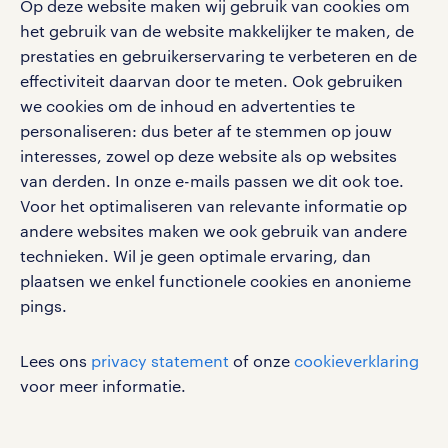
Op deze website maken wij gebruik van cookies om
het gebruik van de website makkelijker te maken, de
social media
prestaties en gebruikerservaring te verbeteren en de
effectiviteit daarvan door te meten. Ook gebruiken
Volg ons voor de leukste content omtrent
we cookies om de inhoud en advertenties te
vacatures, solliciteren en inspiratie.
personaliseren: dus beter af te stemmen op jouw
interesses, zowel op deze website als op websites
van derden. In onze e-mails passen we dit ook toe.
Voor het optimaliseren van relevante informatie op
werken bij randstad
andere websites maken we ook gebruik van andere
gebruikersvoorwaarden
technieken. Wil je geen optimale ervaring, dan
plaatsen we enkel functionele cookies en anonieme
privacystatement
pings.
cookies
disclaimer
Lees ons
privacy statement
of onze
cookieverklaring
sitemap
voor meer informatie.
RANDSTAD, HUMAN FORWARD en SHAPING THE
WORLD OF WORK zijn geregistreerde