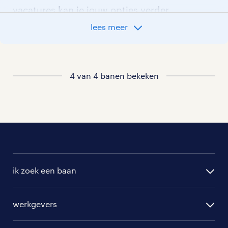
vacatures kan je jouw opties verder
aangeven!
lees meer
Staat jouw nieuwe baan er niet bij?
Bekijk dan hier
4 van 4 banen bekeken
alle vacatures in vlissingen
of hier
al onze verzekeringen vacatures
.
ik zoek een baan
alle vacatures
werkgevers
randstad operational