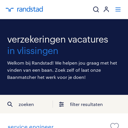
ik zoek een baa
verzekeringen vacatures
werkgevers
in vlissingen
mijn carrière
Welkom bij Randstad! We helpen jou graag met het
vinden van een baan. Zoek zelf of laat onze
over randstad
Baanmatcher het werk voor je doen!
zoeken
filter resultaten
service engineer