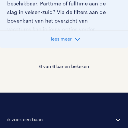
beschikbaar. Parttime of fulltime aan de
slag in velsen-zuid? Via de filters aan de
bovenkant van het overzicht van
vacatures kan je jouw opties verder
aangeven!
lees meer
Staat jouw nieuwe baan er niet bij?
Bekijk dan hier
6 van 6 banen bekeken
alle vacatures in velsen-zuid
of hier
al onze verzekeringen vacatures
.
ik zoek een baan