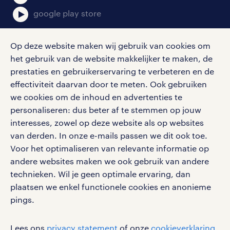
google play store
Op deze website maken wij gebruik van cookies om
het gebruik van de website makkelijker te maken, de
social media
prestaties en gebruikerservaring te verbeteren en de
effectiviteit daarvan door te meten. Ook gebruiken
Volg ons voor de leukste content omtrent
we cookies om de inhoud en advertenties te
vacatures, solliciteren en inspiratie.
personaliseren: dus beter af te stemmen op jouw
interesses, zowel op deze website als op websites
van derden. In onze e-mails passen we dit ook toe.
Voor het optimaliseren van relevante informatie op
werken bij randstad
andere websites maken we ook gebruik van andere
gebruikersvoorwaarden
technieken. Wil je geen optimale ervaring, dan
plaatsen we enkel functionele cookies en anonieme
privacystatement
pings.
cookies
disclaimer
Lees ons
privacy statement
of onze
cookieverklaring