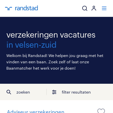
ik zoek een baa
verzekeringen vacatures
werkgevers
in velsen-zuid
mijn carrière
Welkom bij Randstad! We helpen jou graag met het
vinden van een baan. Zoek zelf of laat onze
over randstad
Baanmatcher het werk voor je doen!
zoeken
filter resultaten
Adviseur verzekeringen