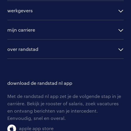
alle vacatures
werkgevers
randstad operational
vacature aanmelden
randstad professional
mijn carriere
algemene voorwaarden
randstad digital
ontwikkeling
hr-diensten
over randstad
populaire bedrijven
communities
branches
over randstad
careers for expats
opleidingen en trainingen
hr-kenniscentrum
contact voor talent
solliciteren
download de randstad nl app
tarieven
contact voor werkgevers
arbeidsvoorwaarden
personeel gezocht
Met de randstad nl app zet je de volgende stap in je
onze vestigingen
blogs en artikelen
carrière. Bekijk je rooster of salaris, zoek vacatures
aanmelden nieuwsbrief
en ontvang berichten van je intercedent.
pers
salarischecker
Eenvoudig, snel en overal.
klachten en misstanden
bruto-netto calculator
apple app store