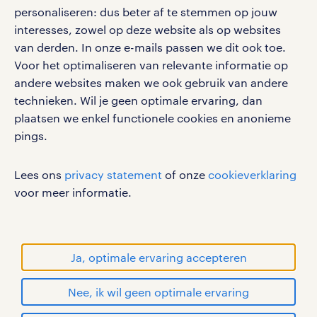
personaliseren: dus beter af te stemmen op jouw
interesses, zowel op deze website als op websites
werken bij randstad
van derden. In onze e-mails passen we dit ook toe.
gebruikersvoorwaarden
Voor het optimaliseren van relevante informatie op
privacystatement
andere websites maken we ook gebruik van andere
cookies
technieken. Wil je geen optimale ervaring, dan
disclaimer
plaatsen we enkel functionele cookies en anonieme
pings.
sitemap
RANDSTAD, HUMAN FORWARD en SHAPING THE
Lees ons
privacy statement
of onze
cookieverklaring
WORLD OF WORK zijn geregistreerde
voor meer informatie.
handelsmerken van Randstad N.V.
© Randstad 2026
Ja, optimale ervaring accepteren
Nee, ik wil geen optimale ervaring