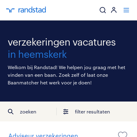
ik zoek een baa
verzekeringen vacatures
werkgevers
in heemskerk
mijn carrière
Welkom bij Randstad! We helpen jou graag met het
vinden van een baan. Zoek zelf of laat onze
over randstad
Baanmatcher het werk voor je doen!
zoeken
filter resultaten
Adviseur verzekeringen