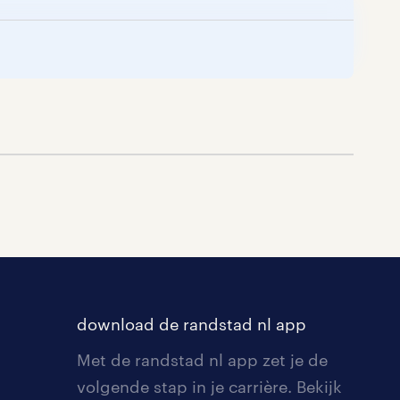
download de randstad nl app
Met de randstad nl app zet je de
volgende stap in je carrière. Bekijk