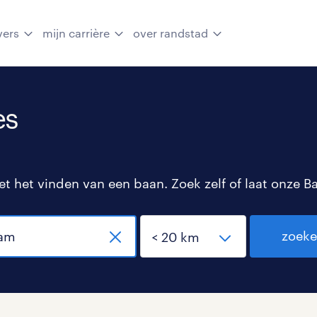
vers
mijn carrière
over randstad
es
 het vinden van een baan. Zoek zelf of laat onze B
zoek