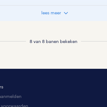
lees meer
8 van 8 banen bekeken
rs
 aanmelden
 voorwaarden