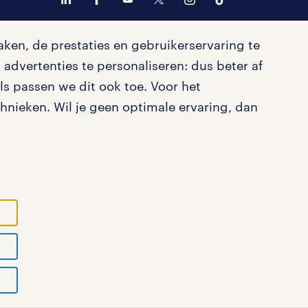
ken, de prestaties en gebruikerservaring te
advertenties te personaliseren: dus beter af
s passen we dit ook toe. Voor het
nieken. Wil je geen optimale ervaring, dan
ystatement
cookies
disclaimer
sitemap
tad N.V.
© Randstad 2026