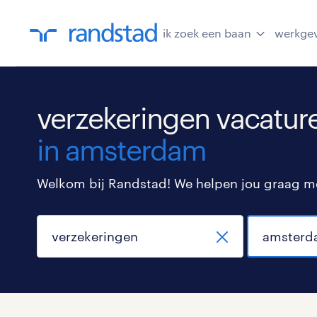
ik zoek een baan
werkge
verzekeringen vacatur
in amsterdam
Welkom bij Randstad! We helpen jou graag met