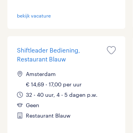
Management / Leidinggevend
0
bekijk vacature
Onderwijs
0
Personeel & Organisatie
0
Shiftleader Bediening,
Supply chain & procurement
1
Restaurant Blauw
Zorg / Verpleging
0
Amsterdam
€ 14,69 - 17,00 per uur
32 - 40 uur, 4 - 5 dagen p.w.
Geen
Restaurant Blauw