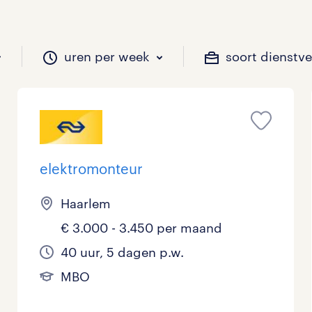
uren per week
soort dienstv
il je werken?
vacatures?
il je werken?
 zou jij willen?
elektromonteur
Beveiliging
Geen
9 - 16 uur
Tijdelijk
1
2
0
0
Haarlem
€ 3.000 - 3.450 per maand
Chauffeurs
LBO, MAVO, VMBO
33 - 36 uur
0
0
0
40 uur, 5 dagen p.w.
Financieel
Master
0
0
MBO
Industrieel / Productie
WO
0
0