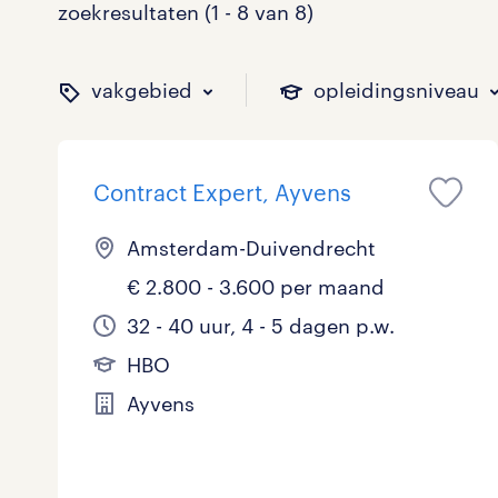
zoekresultaten (1 - 8 van 8)
vakgebied
opleidingsniveau
Contract Expert, Ayvens
binnen welk vakgebied w
op welk niveau zoek je 
hoeveel uren per week w
welk soort dienstverband
Amsterdam-Duivendrecht
€ 2.800 - 3.600 per maand
Administratief
Basisonderwijs
0 - 8 uur
Detachering
0
0
2
0
32 - 40 uur, 4 - 5 dagen p.w.
HBO
Callcenter / Contactcenter
HBO
25 - 32 uur
Vast
2
3
4
1
Ayvens
Engineering
MBO, HAVO, VWO
1
0
ICT
VMBO/MAVO
0
0
toon 8 resultaten
toon 8 resultaten