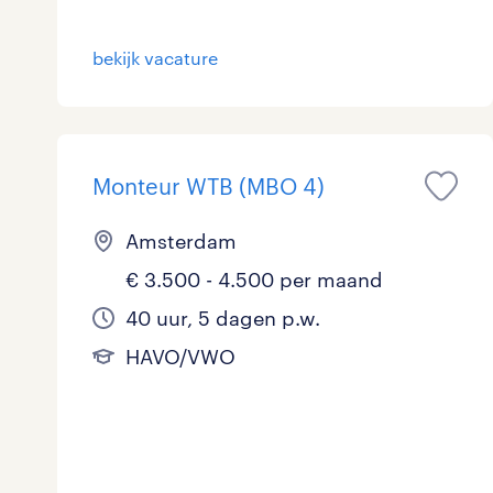
Logistiek
0
bekijk vacature
Medisch
0
toon 8 resultaten
Overig
0
Monteur WTB (MBO 4)
Secretarieel
0
Webcare
0
Amsterdam
€ 3.500 - 4.500 per maand
40 uur, 5 dagen p.w.
toon 8 resultaten
HAVO/VWO