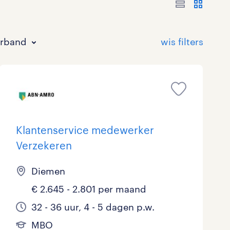
erband
Klantenservice medewerker
Verzekeren
Bouw
HAVO/VWO
17 - 24 uur
Tijdelijk met uitzicht op vast
0
0
1
4
Diemen
Commercieel / Verkoop
MBO
37 - 40+ uur
3
4
0
€ 2.645 - 2.801 per maand
Horeca / Catering
Ondersteunend onderwijs
1
0
32 - 36 uur, 4 - 5 dagen p.w.
Juridisch
0
MBO