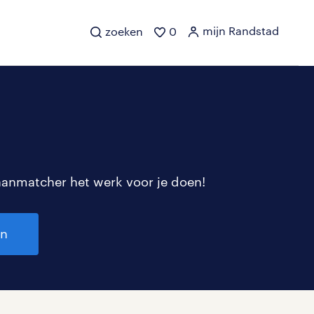
mijn Randstad
zoeken
0
aanmatcher het werk voor je doen!
en