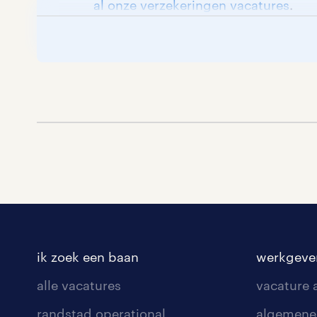
al onze verzekeringen vacatures
.
ik zoek een baan
werkgeve
alle vacatures
vacature
randstad operational
algemene