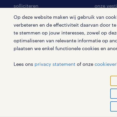
solliciteren
onze vest
arbeidsvoorwaarden
pers
Op deze website maken wij gebruik van cookie
verbeteren en de effectiviteit daarvan door 
blogs en artikelen
klachten 
te stemmen op jouw interesses, zowel op deze
salarischecker
optimaliseren van relevante informatie op an
bruto-netto calculator
plaatsen we enkel functionele cookies en ano
Lees ons
privacy statement
of onze
cookiever
werk
RANDSTAD, HUMAN FORWARD en SHAPING THE WORLD 