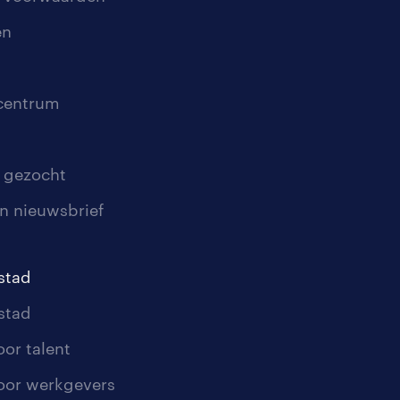
en
scentrum
 gezocht
n nieuwsbrief
stad
stad
oor talent
oor werkgevers