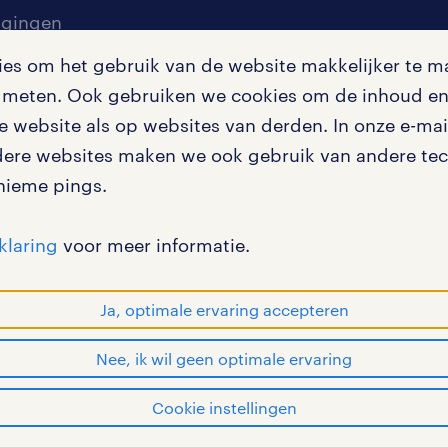
igingen
s om het gebruik van de website makkelijker te ma
te meten. Ook gebruiken we cookies om de inhoud en 
en misstanden
 website als op websites van derden. In onze e-mail
dere websites maken we ook gebruik van andere tech
nieme pings.
klaring
voor meer informatie.
en bij randstad
gebruikersvoorwaarden
privac
Ja, optimale ervaring accepteren
Nee, ik wil geen optimale ervaring
OF WORK zijn geregistreerde handelsmerken van Rands
Cookie instellingen