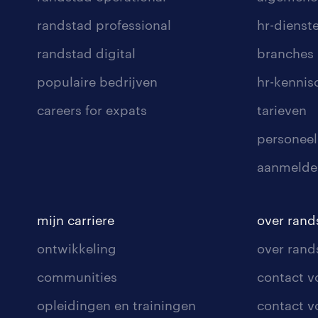
randstad professional
hr-dienst
randstad digital
branches
populaire bedrijven
hr-kenni
careers for expats
tarieven
personeel
aanmelde
mijn carriere
over rand
ontwikkeling
over rand
communities
contact v
opleidingen en trainingen
contact v