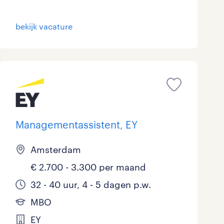
Marketing & Communicatie
0
bekijk vacature
Overheid
0
Schoonmaak
0
Techniek
2
Managementassistent, EY
Amsterdam
€ 2.700 - 3.300 per maand
32 - 40 uur, 4 - 5 dagen p.w.
MBO
EY