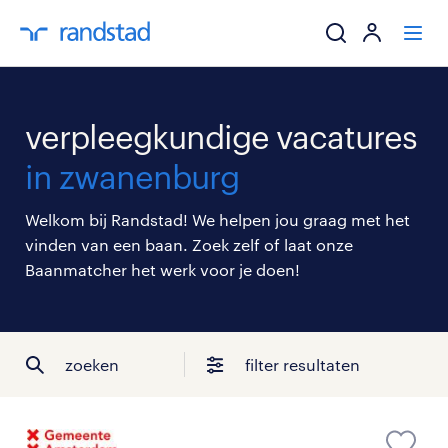
ik zoek een baa
verpleegkundige vacatures
werkgevers
in zwanenburg
mijn carrière
Welkom bij Randstad! We helpen jou graag met het
vinden van een baan. Zoek zelf of laat onze
over randstad
Baanmatcher het werk voor je doen!
zoeken
filter resultaten