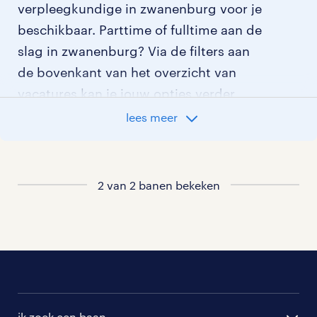
verpleegkundige in zwanenburg voor je
beschikbaar. Parttime of fulltime aan de
slag in zwanenburg? Via de filters aan
de bovenkant van het overzicht van
vacatures kan je jouw opties verder
aangeven!
lees meer
Staat jouw nieuwe baan er niet bij?
Bekijk dan hier
2 van 2 banen bekeken
alle vacatures in zwanenburg
of hier
al onze verpleegkundige vacatures
.
ik zoek een baan