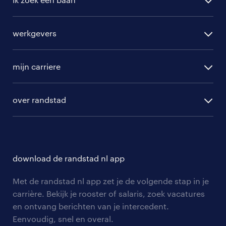
alle vacatures
werkgevers
randstad operational
vacature aanmelden
randstad professional
mijn carriere
algemene voorwaarden
randstad digital
ontwikkeling
hr-diensten
over randstad
populaire bedrijven
communities
branches
over randstad
careers for expats
opleidingen en trainingen
hr-kenniscentrum
contact voor talent
solliciteren
download de randstad nl app
tarieven
contact voor werkgevers
arbeidsvoorwaarden
personeel gezocht
Met de randstad nl app zet je de volgende stap in je
onze vestigingen
blogs en artikelen
carrière. Bekijk je rooster of salaris, zoek vacatures
aanmelden nieuwsbrief
en ontvang berichten van je intercedent.
pers
salarischecker
Eenvoudig, snel en overal.