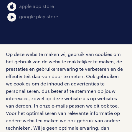
klachten en misstanden
bruto-netto calculator
apple app store
google play store
social media
Op deze website maken wij gebruik van cookies om
Volg ons voor de leukste content omtrent
het gebruik van de website makkelijker te maken, de
vacatures, solliciteren en inspiratie.
prestaties en gebruikerservaring te verbeteren en de
effectiviteit daarvan door te meten. Ook gebruiken
we cookies om de inhoud en advertenties te
personaliseren: dus beter af te stemmen op jouw
interesses, zowel op deze website als op websites
werken bij randstad
van derden. In onze e-mails passen we dit ook toe.
gebruikersvoorwaarden
Voor het optimaliseren van relevante informatie op
privacystatement
andere websites maken we ook gebruik van andere
cookies
technieken. Wil je geen optimale ervaring, dan