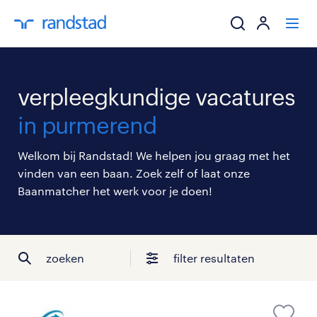
ik zoek een baa
verpleegkundige vacatures
werkgevers
in purmerend
mijn carrière
Welkom bij Randstad! We helpen jou graag met het
vinden van een baan. Zoek zelf of laat onze
over randstad
Baanmatcher het werk voor je doen!
zoeken
filter resultaten