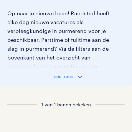
Op naar je nieuwe baan! Randstad heeft
elke dag nieuwe vacatures als
verpleegkundige in purmerend voor je
beschikbaar. Parttime of fulltime aan de
slag in purmerend? Via de filters aan de
bovenkant van het overzicht van
vacatures kan je jouw opties verder
aangeven!
lees meer
Staat jouw nieuwe baan er niet bij?
Bekijk dan hier
1 van 1 banen bekeken
alle vacatures in purmerend
of hier
al onze verpleegkundige vacatures
.