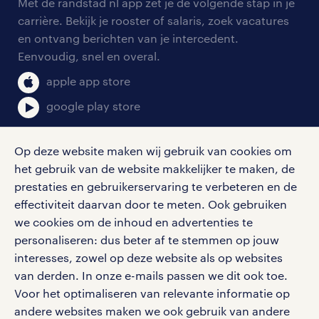
personeel gezocht
Met de randstad nl app zet je de volgende stap in je
onze vestigingen
blogs en artikelen
carrière. Bekijk je rooster of salaris, zoek vacatures
aanmelden nieuwsbrief
en ontvang berichten van je intercedent.
pers
salarischecker
Eenvoudig, snel en overal.
klachten en misstanden
bruto-netto calculator
apple app store
google play store
Op deze website maken wij gebruik van cookies om
het gebruik van de website makkelijker te maken, de
social media
prestaties en gebruikerservaring te verbeteren en de
effectiviteit daarvan door te meten. Ook gebruiken
Volg ons voor de leukste content omtrent
we cookies om de inhoud en advertenties te
vacatures, solliciteren en inspiratie.
personaliseren: dus beter af te stemmen op jouw
interesses, zowel op deze website als op websites
van derden. In onze e-mails passen we dit ook toe.
Voor het optimaliseren van relevante informatie op
werken bij randstad
andere websites maken we ook gebruik van andere