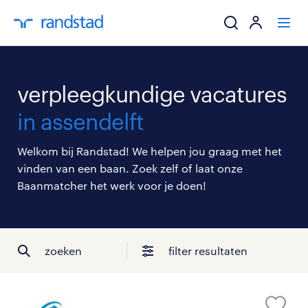
ik zoek een baa
verpleegkundige vacatures
werkgevers
in assendelft
mijn carrière
Welkom bij Randstad! We helpen jou graag met het
vinden van een baan. Zoek zelf of laat onze
over randstad
Baanmatcher het werk voor je doen!
zoeken
filter resultaten