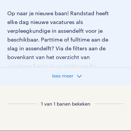
Op naar je nieuwe baan! Randstad heeft
elke dag nieuwe vacatures als
verpleegkundige in assendelft voor je
beschikbaar. Parttime of fulltime aan de
slag in assendelft? Via de filters aan de
bovenkant van het overzicht van
vacatures kan je jouw opties verder
aangeven!
lees meer
Staat jouw nieuwe baan er niet bij?
Bekijk dan hier
1 van 1 banen bekeken
alle vacatures in assendelft
of hier
al onze verpleegkundige vacatures
.