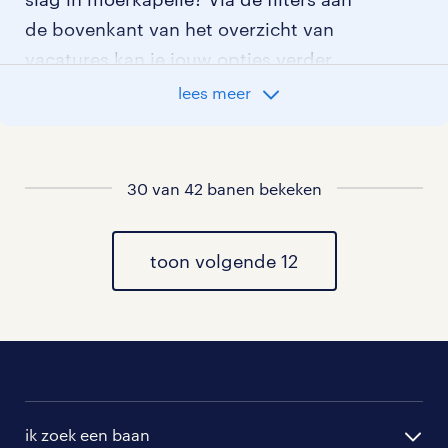
de bovenkant van het overzicht van
vacatures kan je jouw opties verder
aangeven!
lees meer
Staat jouw nieuwe baan er niet bij?
Bekijk dan hier
30 van 42 banen bekeken
alle vacatures in moerkapelle
of hier
al onze uitvoerder vacatures
.
toon volgende 12
ik zoek een baan