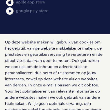
bruto-netto calculator
apple app store
google play store
social media
Op deze website maken wij gebruik van cookies om
Volg ons voor de leukste content omtrent
het gebruik van de website makkelijker te maken, de
vacatures, solliciteren en inspiratie.
prestaties en gebruikerservaring te verbeteren en de
effectiviteit daarvan door te meten. Ook gebruiken
we cookies om de inhoud en advertenties te
personaliseren: dus beter af te stemmen op jouw
interesses, zowel op deze website als op websites
werken bij randstad
van derden. In onze e-mails passen we dit ook toe.
gebruikersvoorwaarden
Voor het optimaliseren van relevante informatie op
privacystatement
andere websites maken we ook gebruik van andere
cookies
technieken. Wil je geen optimale ervaring, dan
disclaimer
plaatsen we enkel functionele cookies en anonieme