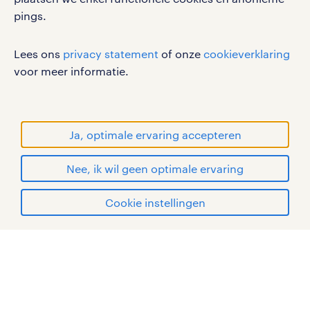
pings.
sitemap
RANDSTAD, HUMAN FORWARD en SHAPING THE
Lees ons
privacy statement
of onze
cookieverklaring
WORLD OF WORK zijn geregistreerde
voor meer informatie.
handelsmerken van Randstad N.V.
© Randstad 2026
Ja, optimale ervaring accepteren
Nee, ik wil geen optimale ervaring
Cookie instellingen
mijn randstad