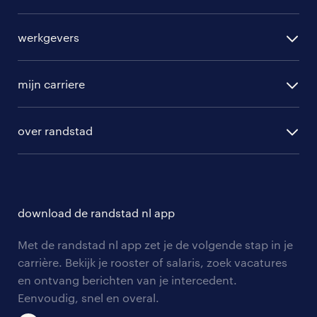
alle vacatures
werkgevers
randstad operational
vacature aanmelden
randstad professional
mijn carriere
algemene voorwaarden
randstad digital
ontwikkeling
hr-diensten
over randstad
populaire bedrijven
communities
branches
over randstad
careers for expats
opleidingen en trainingen
hr-kenniscentrum
contact voor talent
solliciteren
download de randstad nl app
tarieven
contact voor werkgevers
arbeidsvoorwaarden
personeel gezocht
Met de randstad nl app zet je de volgende stap in je
onze vestigingen
blogs en artikelen
carrière. Bekijk je rooster of salaris, zoek vacatures
aanmelden nieuwsbrief
en ontvang berichten van je intercedent.
pers
salarischecker
Eenvoudig, snel en overal.
klachten en misstanden