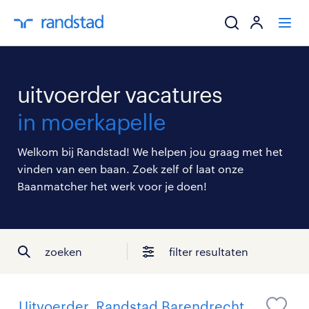
ik zoek een baa
uitvoerder vacatures
werkgevers
in moerkapelle
mijn carrière
Welkom bij Randstad! We helpen jou graag met het
vinden van een baan. Zoek zelf of laat onze
over randstad
Baanmatcher het werk voor je doen!
zoeken
filter resultaten
Uitvoerder, Randstad Barendrecht