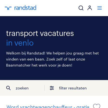
ik zoek een baa
transport vacatures
werkgevers
in venlo
mijn carrière
Welkom bij Randstad! We helpen jou graag met het
vinden van een baan. Zoek zelf of laat onze
over randstad
Baanmatcher het werk voor je doen!
zoeken
filter resultaten
Word vrachtwagenchauffeur - gratis