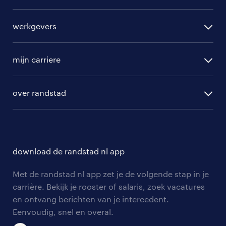
alle vacatures
werkgevers
randstad operational
vacature aanmelden
randstad professional
mijn carriere
algemene voorwaarden
randstad digital
ontwikkeling
hr-diensten
over randstad
populaire bedrijven
communities
branches
over randstad
careers for expats
opleidingen en trainingen
hr-kenniscentrum
contact voor talent
solliciteren
download de randstad nl app
tarieven
contact voor werkgevers
arbeidsvoorwaarden
personeel gezocht
Met de randstad nl app zet je de volgende stap in je
onze vestigingen
blogs en artikelen
carrière. Bekijk je rooster of salaris, zoek vacatures
aanmelden nieuwsbrief
en ontvang berichten van je intercedent.
pers
salarischecker
Eenvoudig, snel en overal.
klachten en misstanden