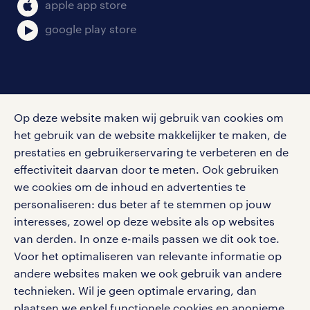
bruto-netto calculator
apple app store
google play store
social media
Op deze website maken wij gebruik van cookies om
Volg ons voor de leukste content omtrent
het gebruik van de website makkelijker te maken, de
vacatures, solliciteren en inspiratie.
prestaties en gebruikerservaring te verbeteren en de
effectiviteit daarvan door te meten. Ook gebruiken
we cookies om de inhoud en advertenties te
personaliseren: dus beter af te stemmen op jouw
interesses, zowel op deze website als op websites
werken bij randstad
van derden. In onze e-mails passen we dit ook toe.
gebruikersvoorwaarden
Voor het optimaliseren van relevante informatie op
privacystatement
andere websites maken we ook gebruik van andere
cookies
technieken. Wil je geen optimale ervaring, dan
disclaimer
plaatsen we enkel functionele cookies en anonieme