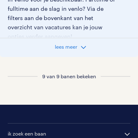
fulltime aan de slag in venlo? Via de
filters aan de bovenkant van het
overzicht van vacatures kan je jouw
opties verder aangeven!
lees meer
Staat jouw nieuwe baan er niet bij?
Bekijk dan hier
alle vacatures in venlo
of
hier
al onze transport vacatures
.
9 van 9 banen bekeken
ik zoek een baan