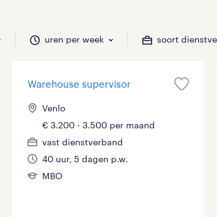
uren per week
soort dienstv
Warehouse supervisor
il je werken?
vacatures?
il je werken?
 zou jij willen?
Venlo
€ 3.200 - 3.500 per maand
Beveiliging
Geen
9 - 16 uur
Tijdelijk
4
0
0
0
vast dienstverband
40 uur, 5 dagen p.w.
Chauffeurs
LBO, MAVO, VMBO
33 - 36 uur
1
0
0
MBO
Financieel
Master
0
0
Industrieel / Productie
WO
0
0