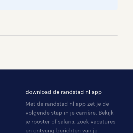
download de randstad nl app
Met de randstad nl app zet je de
volgende stap in je carrière. Bekijk
je rooster of salaris, zoek vacatures
en ontvang berichten van je