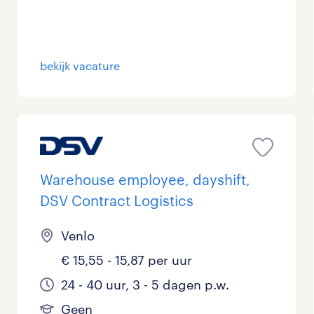
Management / Leidinggevend
0
Onderwijs
0
bekijk vacature
Personeel & Organisatie
1
Supply chain & procurement
0
Zorg / Verpleging
0
Warehouse employee, dayshift,
DSV Contract Logistics
Venlo
€ 15,55 - 15,87 per uur
24 - 40 uur, 3 - 5 dagen p.w.
Geen