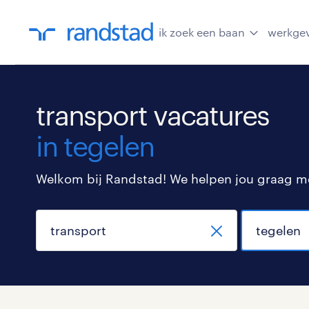
ik zoek een baan
werkge
transport vacatures
in tegelen
Welkom bij Randstad! We helpen jou graag met