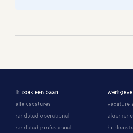
ik zoek een baan
werkgeve
alle vacatures
vacature
randstad operational
algemene
randstad professional
hr-dienst