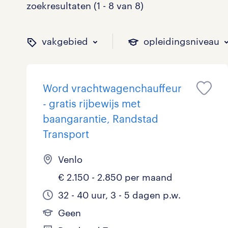
zoekresultaten (1 - 8 van 8)
vakgebied
opleidingsniveau
Word vrachtwagenchauffeur
binnen welk vakgebied w
op welk niveau zoek je 
hoeveel uren per week w
welk soort dienstverband
- gratis rijbewijs met
baangarantie, Randstad
Transport
Administratief
Basisonderwijs
0 - 8 uur
Detachering
0
0
0
0
Venlo
Callcenter / Contactcenter
HBO
25 - 32 uur
Vast
3
1
1
0
€ 2.150 - 2.850 per maand
32 - 40 uur, 3 - 5 dagen p.w.
Engineering
MBO, HAVO, VWO
1
0
Geen
ICT
VMBO/MAVO
0
0
toon 8 resultaten
toon 8 resultaten