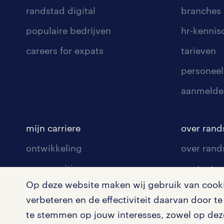
randstad digital
branches
populaire bedrijven
hr-kenni
careers for expats
tarieven
personeel
aanmelde
mijn carriere
over rand
ontwikkeling
over rand
communities
contact v
Op deze website maken wij gebruik van cookie
opleidingen en trainingen
contact v
verbeteren en de effectiviteit daarvan door 
solliciteren
onze vest
te stemmen op jouw interesses, zowel op deze