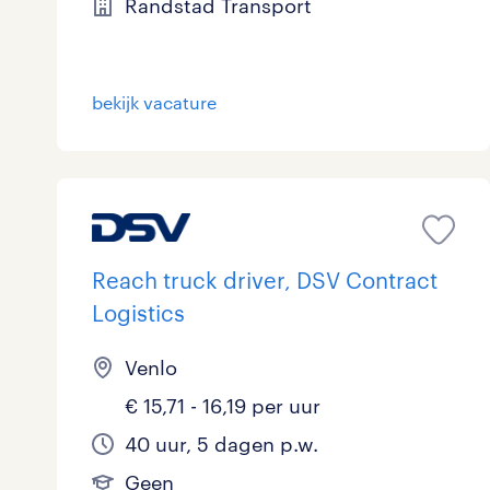
Randstad Transport
Logistiek
5
Medisch
0
toon 8 resultaten
bekijk vacature
Overig
0
Secretarieel
0
Webcare
0
Reach truck driver, DSV Contract
Logistics
toon 8 resultaten
Venlo
€ 15,71 - 16,19 per uur
40 uur, 5 dagen p.w.
Geen