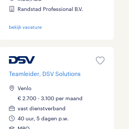
Marketing & Communicatie
0
Randstad Professional B.V.
Overheid
0
bekijk vacature
Schoonmaak
0
Techniek
0
Teamleider, DSV Solutions
Venlo
€ 2.700 - 3.100 per maand
vast dienstverband
40 uur, 5 dagen p.w.
MBO