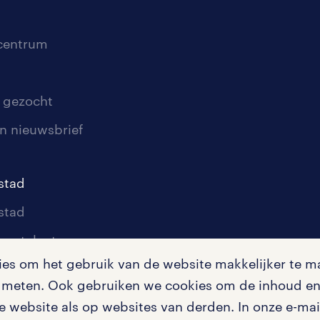
scentrum
 gezocht
n nieuwsbrief
stad
stad
oor talent
s om het gebruik van de website makkelijker te ma
oor werkgevers
te meten. Ook gebruiken we cookies om de inhoud en 
igingen
 website als op websites van derden. In onze e-mail