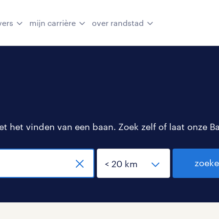
vers
mijn carrière
over randstad
 het vinden van een baan. Zoek zelf of laat onze B
zoek