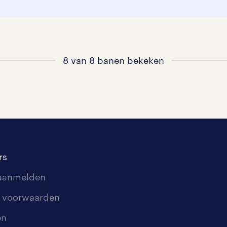
8 van 8 banen bekeken
rs
 aanmelden
 voorwaarden
en