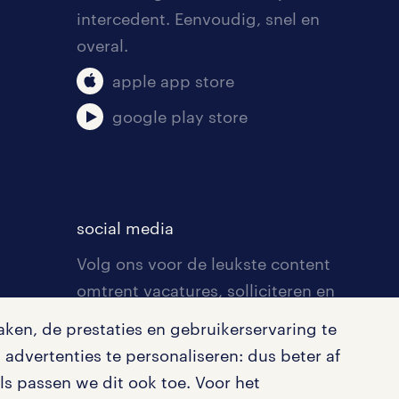
intercedent. Eenvoudig, snel en
overal.
apple app store
google play store
social media
Volg ons voor de leukste content
omtrent vacatures, solliciteren en
inspiratie.
ken, de prestaties en gebruikerservaring te
advertenties te personaliseren: dus beter af
s passen we dit ook toe. Voor het