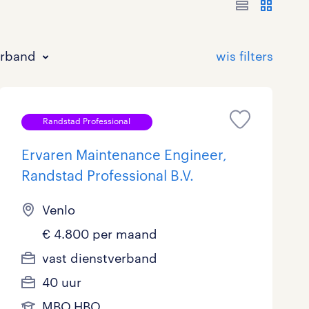
erband
Randstad Professional
Ervaren Maintenance Engineer,
Randstad Professional B.V.
Bouw
HAVO/VWO
17 - 24 uur
Tijdelijk met uitzicht op vast
0
2
0
5
Venlo
Commercieel / Verkoop
MBO
37 - 40+ uur
4
5
0
€ 4.800 per maand
vast dienstverband
Horeca / Catering
Ondersteunend onderwijs
0
0
40 uur
Juridisch
0
MBO,HBO