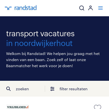
ik zoek een baa
transport vacatures
werkgevers
in noordwijkerhout
mijn carrière
Welkom bij Randstad! We helpen jou graag met het
vinden van een baan. Zoek zelf of laat onze
over randstad
Baanmatcher het werk voor je doen!
zoeken
filter resultaten