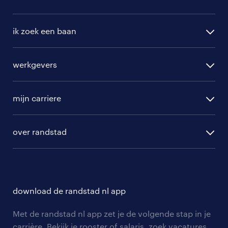
ik zoek een baan
alle vacatures
werkgevers
randstad operational
vacature aanmelden
randstad professional
mijn carriere
algemene voorwaarden
randstad digital
ontwikkeling
hr-diensten
over randstad
populaire bedrijven
communities
branches
over randstad
careers for expats
opleidingen en trainingen
hr-kenniscentrum
contact voor talent
solliciteren
download de randstad nl app
tarieven
contact voor werkgevers
arbeidsvoorwaarden
personeel gezocht
Met de randstad nl app zet je de volgende stap in je
onze vestigingen
blogs en artikelen
carrière. Bekijk je rooster of salaris, zoek vacatures