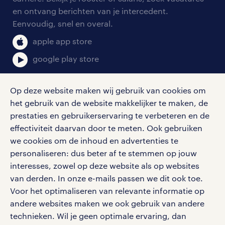
aanmelden nieuwsbrief
en ontvang berichten van je intercedent.
pers
salarischecker
Eenvoudig, snel en overal.
klachten en misstanden
bruto-netto calculator
apple app store
google play store
Op deze website maken wij gebruik van cookies om
het gebruik van de website makkelijker te maken, de
social media
prestaties en gebruikerservaring te verbeteren en de
effectiviteit daarvan door te meten. Ook gebruiken
Volg ons voor de leukste content omtrent
we cookies om de inhoud en advertenties te
vacatures, solliciteren en inspiratie.
personaliseren: dus beter af te stemmen op jouw
interesses, zowel op deze website als op websites
van derden. In onze e-mails passen we dit ook toe.
Voor het optimaliseren van relevante informatie op
werken bij randstad
andere websites maken we ook gebruik van andere
gebruikersvoorwaarden
technieken. Wil je geen optimale ervaring, dan