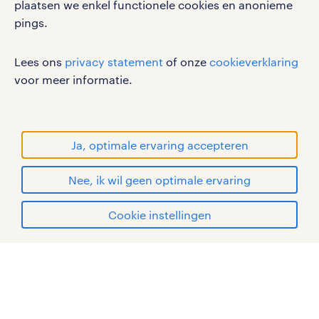
plaatsen we enkel functionele cookies en anonieme
privacystatement
pings.
cookies
disclaimer
Lees ons
privacy statement
of onze
cookieverklaring
sitemap
voor meer informatie.
RANDSTAD, HUMAN FORWARD en SHAPING THE
WORLD OF WORK zijn geregistreerde
handelsmerken van Randstad N.V.
Ja, optimale ervaring accepteren
© Randstad 2026
Nee, ik wil geen optimale ervaring
Cookie instellingen
mijn randstad