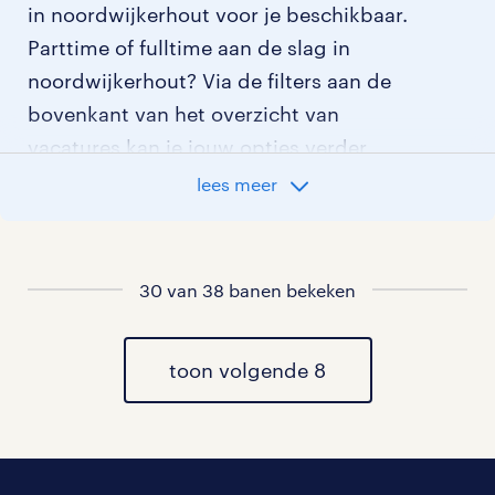
in noordwijkerhout voor je beschikbaar.
Parttime of fulltime aan de slag in
noordwijkerhout? Via de filters aan de
bovenkant van het overzicht van
vacatures kan je jouw opties verder
aangeven!
lees meer
Staat jouw nieuwe baan er niet bij?
Bekijk dan hier
30 van 38 banen bekeken
alle vacatures in noordwijkerhout
of
hier
al onze transport vacatures
.
toon volgende 8