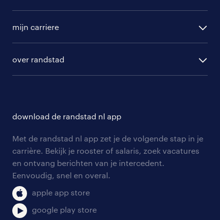
randstad operational
vacature aanmelden
randstad professional
mijn carriere
algemene voorwaarden
randstad digital
ontwikkeling
hr-diensten
over randstad
populaire bedrijven
communities
branches
over randstad
careers for expats
opleidingen en trainingen
hr-kenniscentrum
contact voor talent
solliciteren
download de randstad nl app
tarieven
contact voor werkgevers
arbeidsvoorwaarden
personeel gezocht
Met de randstad nl app zet je de volgende stap in je
onze vestigingen
blogs en artikelen
carrière. Bekijk je rooster of salaris, zoek vacatures
aanmelden nieuwsbrief
en ontvang berichten van je intercedent.
pers
salarischecker
Eenvoudig, snel en overal.
klachten en misstanden
bruto-netto calculator
apple app store
google play store