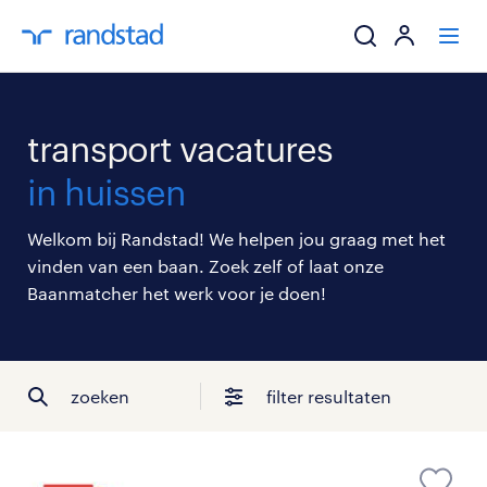
ik zoek een baa
transport vacatures
werkgevers
in huissen
mijn carrière
Welkom bij Randstad! We helpen jou graag met het
vinden van een baan. Zoek zelf of laat onze
over randstad
Baanmatcher het werk voor je doen!
zoeken
filter resultaten