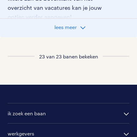
overzicht van vacatures kan je jouw
opties verder aangeven!
lees meer
Staat jouw nieuwe baan er niet bij?
Bekijk dan hier
alle vacatures in huissen
of hier
al onze transport vacatures
.
23 van 23 banen bekeken
ik zoek een baan
alle vacatures
werkgevers