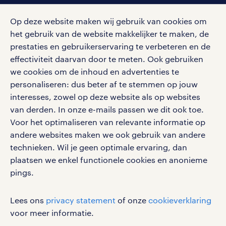
Op deze website maken wij gebruik van cookies om
het gebruik van de website makkelijker te maken, de
social media
prestaties en gebruikerservaring te verbeteren en de
effectiviteit daarvan door te meten. Ook gebruiken
Volg ons voor de leukste content omtrent
we cookies om de inhoud en advertenties te
vacatures, solliciteren en inspiratie.
personaliseren: dus beter af te stemmen op jouw
interesses, zowel op deze website als op websites
van derden. In onze e-mails passen we dit ook toe.
Voor het optimaliseren van relevante informatie op
werken bij randstad
andere websites maken we ook gebruik van andere
gebruikersvoorwaarden
technieken. Wil je geen optimale ervaring, dan
plaatsen we enkel functionele cookies en anonieme
privacystatement
pings.
cookies
disclaimer
Lees ons
privacy statement
of onze
cookieverklaring
sitemap
voor meer informatie.