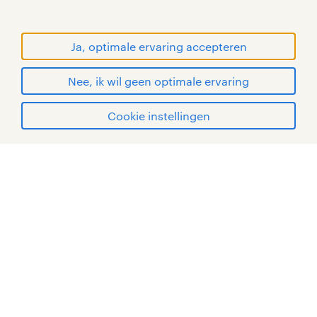
RANDSTAD, HUMAN FORWARD en SHAPING THE
WORLD OF WORK zijn geregistreerde
handelsmerken van Randstad N.V.
Ja, optimale ervaring accepteren
© Randstad 2026
Nee, ik wil geen optimale ervaring
Cookie instellingen
mijn randstad