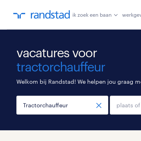
ik zoek een baan
werkge
vacatures voor
tractorchauffeur
Welkom bij Randstad! We helpen jou graag met