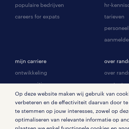
populaire bedrijven
hr-kenni
careers for expats
tarieven
personeel
aanmelde
mijn carriere
over rand
ontwikkeling
over rand
communities
contact v
Op deze website maken wij gebruik van cookie
opleidingen en trainingen
contact v
verbeteren en de effectiviteit daarvan door 
solliciteren
onze vest
te stemmen op jouw interesses, zowel op deze
arbeidsvoorwaarden
pers
optimaliseren van relevante informatie op an
plaatsen we enkel functionele cookies en ano