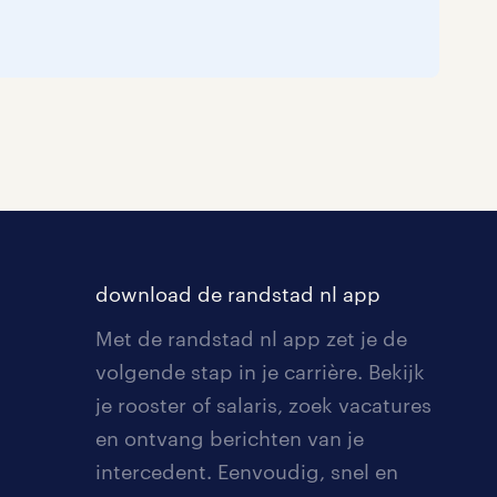
download de randstad nl app
Met de randstad nl app zet je de
volgende stap in je carrière. Bekijk
je rooster of salaris, zoek vacatures
en ontvang berichten van je
intercedent. Eenvoudig, snel en