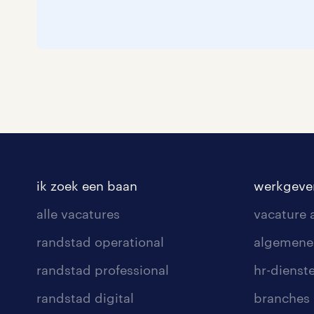
ik zoek een baan
werkgeve
alle vacatures
vacature
randstad operational
algemene
randstad professional
hr-dienst
randstad digital
branches