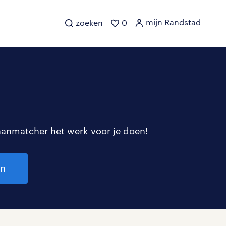
mijn Randstad
zoeken
0
aanmatcher het werk voor je doen!
en