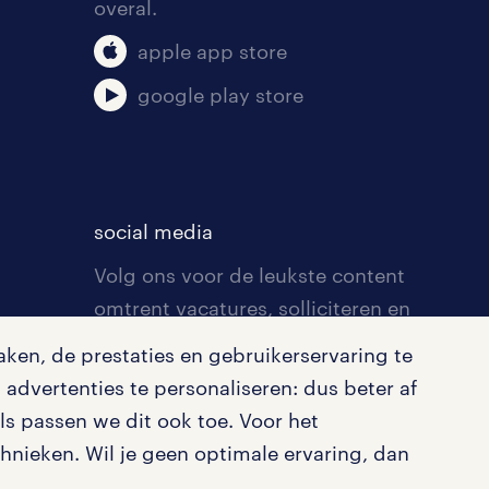
overal.
apple app store
google play store
social media
Volg ons voor de leukste content
omtrent vacatures, solliciteren en
inspiratie.
ken, de prestaties en gebruikerservaring te
advertenties te personaliseren: dus beter af
s passen we dit ook toe. Voor het
nieken. Wil je geen optimale ervaring, dan