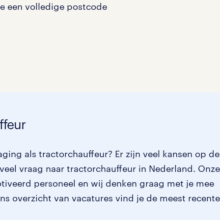
je een volledige postcode
Management / Leidinggevend
0
Onderwijs
0
Personeel & Organisatie
0
Supply chain & procurement
0
Zorg / Verpleging
0
ffeur
ging als tractorchauffeur? Er zijn veel kansen op de
veel vraag naar tractorchauffeur in Nederland. Onze
motiveerd personeel en wij denken graag met je mee
 ons overzicht van vacatures vind je de meest recente