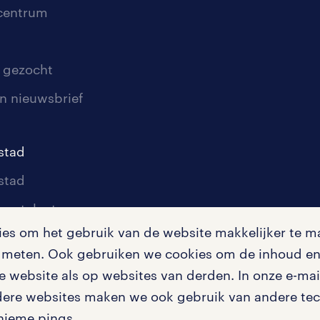
scentrum
 gezocht
n nieuwsbrief
stad
stad
oor talent
s om het gebruik van de website makkelijker te ma
oor werkgevers
te meten. Ook gebruiken we cookies om de inhoud en 
igingen
 website als op websites van derden. In onze e-mail
dere websites maken we ook gebruik van andere tech
nieme pings.