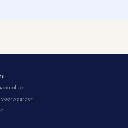
rs
 aanmelden
 voorwaarden
en