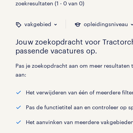
zoekresultaten (1 - 0 van 0)
vakgebied
opleidingsniveau
Jouw zoekopdracht voor
Tractorc
passende vacatures op.
binnen welk vakgebied w
op welk niveau zoek je 
hoeveel uren per week w
welk soort dienstverband
Pas je zoekopdracht aan om meer resultaten t
aan:
Administratief
Basisonderwijs
0 - 8 uur
Detachering
0
0
0
0
Het verwijderen van één of meerdere filter
Callcenter / Contactcenter
HBO
25 - 32 uur
Vast
0
0
0
0
Pas de functietitel aan en controleer op s
Engineering
MBO, HAVO, VWO
0
0
Het aanvinken van meerdere vakgebieden
ICT
VMBO/MAVO
0
0
toon 0 resultaten
toon 0 resultaten