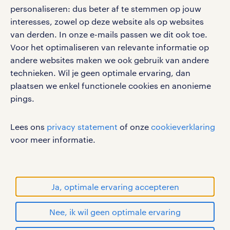
personaliseren: dus beter af te stemmen op jouw
interesses, zowel op deze website als op websites
werken bij randstad
van derden. In onze e-mails passen we dit ook toe.
gebruikersvoorwaarden
Voor het optimaliseren van relevante informatie op
privacystatement
andere websites maken we ook gebruik van andere
cookies
technieken. Wil je geen optimale ervaring, dan
disclaimer
plaatsen we enkel functionele cookies en anonieme
pings.
sitemap
RANDSTAD, HUMAN FORWARD en SHAPING THE
Lees ons
privacy statement
of onze
cookieverklaring
WORLD OF WORK zijn geregistreerde
voor meer informatie.
handelsmerken van Randstad N.V.
© Randstad 2026
Ja, optimale ervaring accepteren
Nee, ik wil geen optimale ervaring