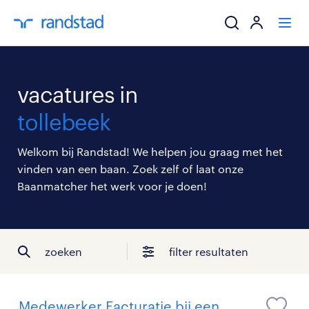
ik zoek een baa
vacatures in
werkgevers
tollebeek
mijn carrière
Welkom bij Randstad! We helpen jou graag met het
vinden van een baan. Zoek zelf of laat onze
over randstad
Baanmatcher het werk voor je doen!
zoeken
filter resultaten
Medewerker Facturatie bij een