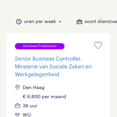
uren per week
soort dienstv
Randstad Professional
il je werken?
vacatures?
il je werken?
 zou jij willen?
Senior Business Controller,
Minsterie van Sociale Zaken en
Werkgelegenheid
Beveiliging
Geen
9 - 16 uur
Tijdelijk
890
970
270
13
Den Haag
Chauffeurs
LBO, MAVO, VMBO
33 - 36 uur
532
309
0
€ 6.800 per maand
Financieel
Master
0
137
36 uur
Industrieel / Productie
WO
135
477
WO