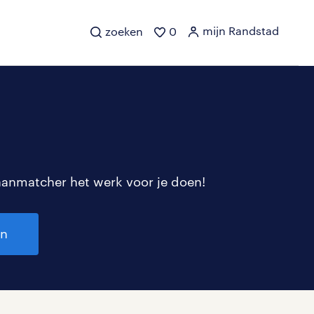
mijn Randstad
zoeken
0
aanmatcher het werk voor je doen!
en