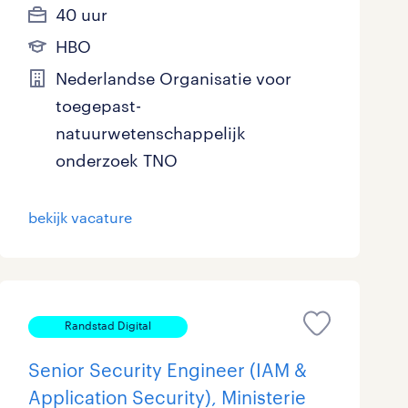
40 uur
Marketing & Communicatie
33
HBO
Overheid
75
Nederlandse Organisatie voor
toegepast-
Schoonmaak
22
natuurwetenschappelijk
Techniek
309
onderzoek TNO
bekijk vacature
Randstad Digital
Senior Security Engineer (IAM &
Application Security), Ministerie