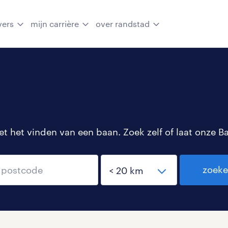
vers
mijn carrière
over randstad
 het vinden van een baan. Zoek zelf of laat onze B
zoek