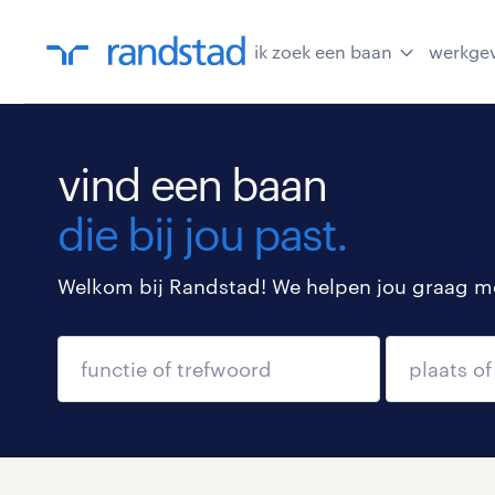
ik zoek een baan
werkge
vind een baan
die bij jou past.
Welkom bij Randstad! We helpen jou graag met