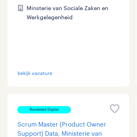
Minsterie van Sociale Zaken en
Management / Leidinggevend
14
Werkgelegenheid
Onderwijs
72
Personeel & Organisatie
55
Supply chain & procurement
28
Zorg / Verpleging
5
bekijk vacature
Randstad Digital
Scrum Master (Product Owner
Support) Data, Ministerie van