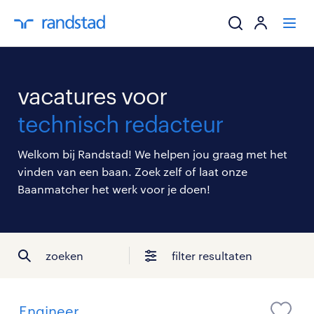
ik zoek een baa
vacatures voor
werkgevers
technisch redacteur
mijn carrière
Welkom bij Randstad! We helpen jou graag met het
vinden van een baan. Zoek zelf of laat onze
over randstad
Baanmatcher het werk voor je doen!
zoeken
filter resultaten
Engineer