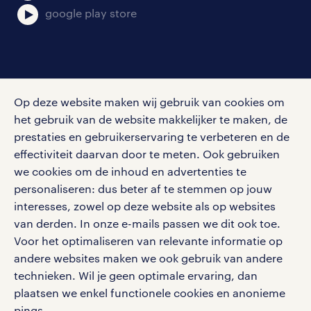
google play store
social media
Op deze website maken wij gebruik van cookies om
Volg ons voor de leukste content omtrent
het gebruik van de website makkelijker te maken, de
vacatures, solliciteren en inspiratie.
prestaties en gebruikerservaring te verbeteren en de
effectiviteit daarvan door te meten. Ook gebruiken
we cookies om de inhoud en advertenties te
personaliseren: dus beter af te stemmen op jouw
interesses, zowel op deze website als op websites
werken bij randstad
van derden. In onze e-mails passen we dit ook toe.
gebruikersvoorwaarden
Voor het optimaliseren van relevante informatie op
privacystatement
andere websites maken we ook gebruik van andere
cookies
technieken. Wil je geen optimale ervaring, dan
disclaimer
plaatsen we enkel functionele cookies en anonieme
pings.