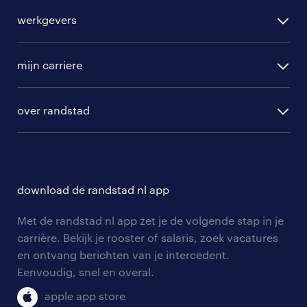
alle vacatures
werkgevers
randstad operational
vacature aanmelden
randstad professional
mijn carriere
algemene voorwaarden
randstad digital
ontwikkeling
hr-diensten
over randstad
populaire bedrijven
communities
branches
over randstad
careers for expats
opleidingen en trainingen
hr-kenniscentrum
contact voor talent
solliciteren
download de randstad nl app
tarieven
contact voor werkgevers
arbeidsvoorwaarden
personeel gezocht
Met de randstad nl app zet je de volgende stap in je
onze vestigingen
blogs en artikelen
carrière. Bekijk je rooster of salaris, zoek vacatures
aanmelden nieuwsbrief
en ontvang berichten van je intercedent.
pers
salarischecker
Eenvoudig, snel en overal.
klachten en misstanden
bruto-netto calculator
apple app store