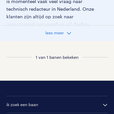
is momenteel vaak veel vraag naar
technisch redacteur in Nederland. Onze
klanten zijn altijd op zoek naar
gemotiveerd personeel en wij denken
graag met je mee welke klant het beste
lees meer
bij je past. In ons overzicht van
vacatures vind je de meest recente
vacatures.
1 van 1 banen bekeken
ik zoek een baan