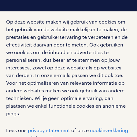
social media
Op deze website maken wij gebruik van cookies om
Volg ons voor de leukste content omtrent
het gebruik van de website makkelijker te maken, de
vacatures, solliciteren en inspiratie.
prestaties en gebruikerservaring te verbeteren en de
effectiviteit daarvan door te meten. Ook gebruiken
we cookies om de inhoud en advertenties te
personaliseren: dus beter af te stemmen op jouw
interesses, zowel op deze website als op websites
werken bij randstad
van derden. In onze e-mails passen we dit ook toe.
gebruikersvoorwaarden
Voor het optimaliseren van relevante informatie op
privacystatement
andere websites maken we ook gebruik van andere
cookies
technieken. Wil je geen optimale ervaring, dan
disclaimer
plaatsen we enkel functionele cookies en anonieme
pings.
sitemap
RANDSTAD, HUMAN FORWARD en SHAPING THE
Lees ons
privacy statement
of onze
cookieverklaring
WORLD OF WORK zijn geregistreerde