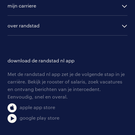
vacature aanmelden
randstad professional
mijn carriere
algemene voorwaarden
randstad digital
ontwikkeling
hr-diensten
over randstad
populaire bedrijven
communities
branches
over randstad
careers for expats
opleidingen en trainingen
hr-kenniscentrum
contact voor talent
solliciteren
download de randstad nl app
tarieven
contact voor werkgevers
arbeidsvoorwaarden
personeel gezocht
Met de randstad nl app zet je de volgende stap in je
onze vestigingen
blogs en artikelen
carrière. Bekijk je rooster of salaris, zoek vacatures
aanmelden nieuwsbrief
en ontvang berichten van je intercedent.
pers
salarischecker
Eenvoudig, snel en overal.
klachten en misstanden
bruto-netto calculator
apple app store
google play store