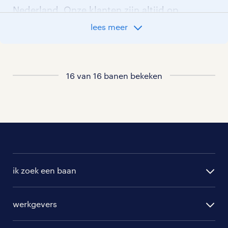
Nederland. Onze klanten zijn altijd op
zoek naar gemotiveerd personeel en wij
lees meer
denken graag met je mee welke klant
het beste bij je past. In ons overzicht
van vacatures vind je de meest recente
16 van 16 banen bekeken
vacatures.
ik zoek een baan
alle vacatures
werkgevers
randstad operational