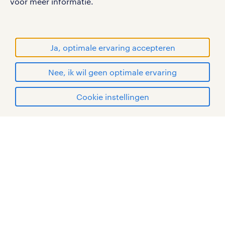
voor meer informatie.
handelsmerken van Randstad N.V.
© Randstad 2026
Ja, optimale ervaring accepteren
Nee, ik wil geen optimale ervaring
Cookie instellingen
mijn randstad