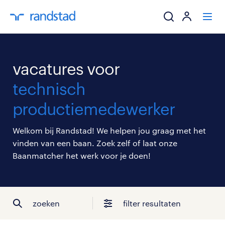
ik zoek een baa
vacatures voor
werkgevers
technisch
productiemedewerker
mijn carrière
Welkom bij Randstad! We helpen jou graag met het
over randstad
vinden van een baan. Zoek zelf of laat onze
Baanmatcher het werk voor je doen!
zoeken
filter resultaten