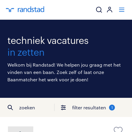
ik zoek een baa
techniek vacatures
werkgevers
in zetten
mijn carrière
Welkom bij Randstad! We helpen jou graag met het
vinden van een baan. Zoek zelf of laat onze
over randstad
Baanmatcher het werk voor je doen!
zoeken
filter resultaten
1