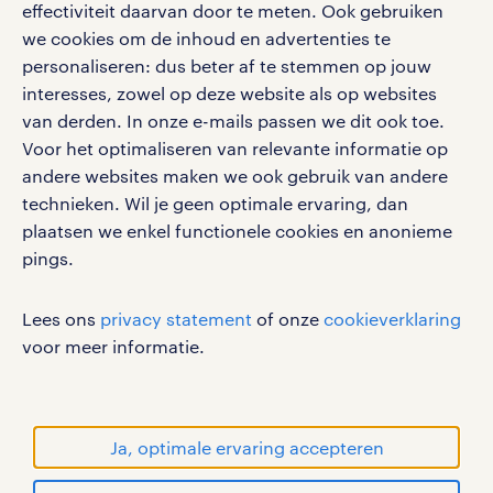
effectiviteit daarvan door te meten. Ook gebruiken
we cookies om de inhoud en advertenties te
personaliseren: dus beter af te stemmen op jouw
interesses, zowel op deze website als op websites
werken bij randstad
van derden. In onze e-mails passen we dit ook toe.
gebruikersvoorwaarden
Voor het optimaliseren van relevante informatie op
privacystatement
andere websites maken we ook gebruik van andere
cookies
technieken. Wil je geen optimale ervaring, dan
disclaimer
plaatsen we enkel functionele cookies en anonieme
pings.
sitemap
RANDSTAD, HUMAN FORWARD en SHAPING THE
Lees ons
privacy statement
of onze
cookieverklaring
WORLD OF WORK zijn geregistreerde
voor meer informatie.
handelsmerken van Randstad N.V.
© Randstad 2026
Ja, optimale ervaring accepteren