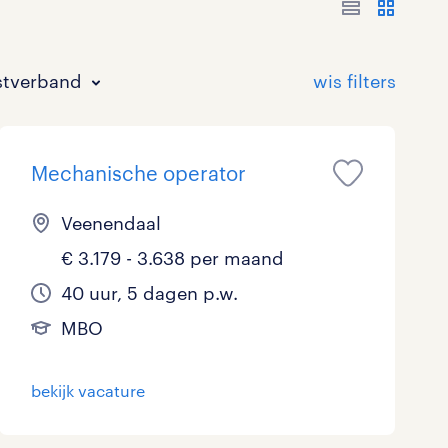
stverband
Mechanische operator
Veenendaal
€ 3.179 - 3.638 per maand
Bouw
HAVO/VWO
17 - 24 uur
Tijdelijk met uitzicht op vast
0
0
4
40 uur, 5 dagen p.w.
MBO
Commercieel / Verkoop
MBO
37 - 40+ uur
6
4
Horeca / Catering
Ondersteunend onderwijs
0
bekijk vacature
Juridisch