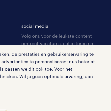
social media
Volg ons voor de leukste content
omtrent vacatures, solliciteren en
inspiratie.
ken, de prestaties en gebruikerservaring te
advertenties te personaliseren: dus beter af
s passen we dit ook toe. Voor het
nieken. Wil je geen optimale ervaring, dan