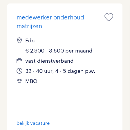
Management / Leidinggevend
medewerker onderhoud
Onderwijs
matrijzen
Personeel & Organisatie
Ede
Supply chain & procurement
€ 2.900 - 3.500 per maand
vast dienstverband
Zorg / Verpleging
32 - 40 uur, 4 - 5 dagen p.w.
MBO
bekijk vacature