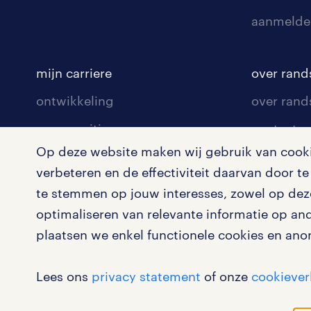
aanmelde
mijn carriere
over rand
ontwikkeling
over rand
communities
contact v
Op deze website maken wij gebruik van cookie
opleidingen en trainingen
contact v
verbeteren en de effectiviteit daarvan door 
solliciteren
onze vest
te stemmen op jouw interesses, zowel op deze
arbeidsvoorwaarden
pers
optimaliseren van relevante informatie op an
plaatsen we enkel functionele cookies en ano
blogs en artikelen
klachten 
salarischecker
Lees ons
privacy statement
of onze
cookiever
bruto-netto calculator