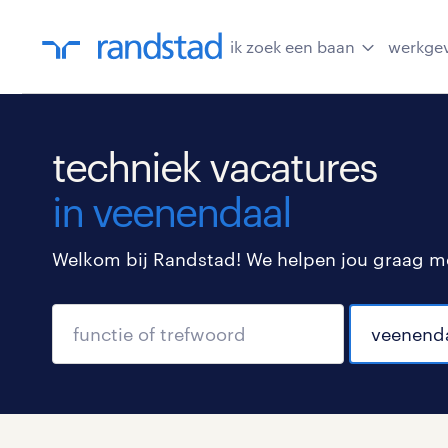
ik zoek een baan
werkge
techniek vacatures
in veenendaal
Welkom bij Randstad! We helpen jou graag met