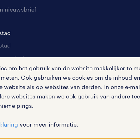
n nieuwsbrief
stad
stad
oor talent
s om het gebruik van de website makkelijker te ma
oor werkgevers
te meten. Ook gebruiken we cookies om de inhoud en 
igingen
 website als op websites van derden. In onze e-mail
dere websites maken we ook gebruik van andere tech
nieme pings.
en misstanden
klaring
voor meer informatie.