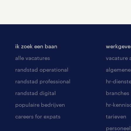
ik zoek een baan
werkgeve
alle vacatures
vacature
randstad operational
algemene
randstad professional
hr-dienst
randstad digital
branches
populaire bedrijven
hr-kenni
careers for expats
tarieven
personeel