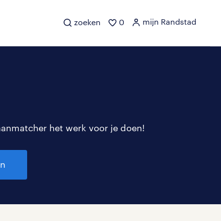
mijn Randstad
zoeken
0
aanmatcher het werk voor je doen!
en