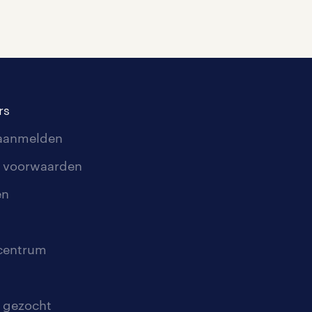
rs
 aanmelden
 voorwaarden
en
scentrum
 gezocht