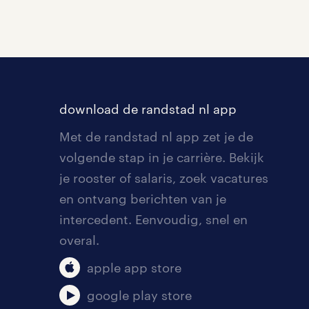
download de randstad nl app
Met de randstad nl app zet je de
volgende stap in je carrière. Bekijk
je rooster of salaris, zoek vacatures
en ontvang berichten van je
intercedent. Eenvoudig, snel en
overal.
apple app store
google play store