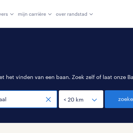
vers
mijn carrière
over randstad
 het vinden van een baan. Zoek zelf of laat onze B
zoek