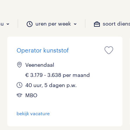
au
uren per week
soort dien
Operator kunststof
il je werken?
vacatures?
il je werken?
 zou jij willen?
Veenendaal
€ 3.179 - 3.638 per maand
Beveiliging
Geen
9 - 16 uur
Tijdelijk
0
0
0
40 uur, 5 dagen p.w.
MBO
Chauffeurs
LBO, MAVO, VMBO
33 - 36 uur
0
0
Financieel
Master
0
bekijk vacature
Industrieel / Productie
WO
0