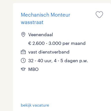
Logistiek
Mechanisch Monteur
Medisch
toon 8 resultaten
wasstraat
Overig
Veenendaal
Secretarieel
€ 2.600 - 3.000 per maand
vast dienstverband
Webcare
32 - 40 uur, 4 - 5 dagen p.w.
MBO
toon 8 resultaten
bekijk vacature