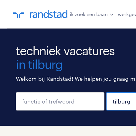
ik zoek een baan
werkge
techniek vacatures
in tilburg
Welkom bij Randstad! We helpen jou graag met