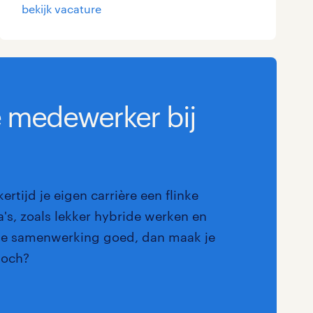
bekijk vacature
Marketing & Communicatie
Overheid
Schoonmaak
e medewerker bij
Techniek
ertijd je eigen carrière een flinke
ra's, zoals lekker hybride werken en
de samenwerking goed, dan maak je
toch?