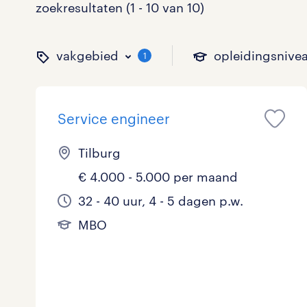
zoekresultaten (1 - 10 van 10)
vakgebied
opleidingsnive
1
Service engineer
binnen welk vakgebied w
op welk niveau zoek je 
hoeveel uren per week w
welk soort dienstverband
Tilburg
€ 4.000 - 5.000 per maand
Administratief
Basisonderwijs
0 - 8 uur
Detachering
0
0
0
32 - 40 uur, 4 - 5 dagen p.w.
MBO
Callcenter / Contactcenter
HBO
25 - 32 uur
Vast
1
0
5
Engineering
MBO, HAVO, VWO
0
ICT
VMBO/MAVO
1
toon 10 resultaten
toon 10 resultaten