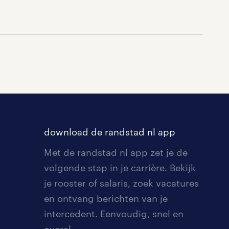
download de randstad nl app
Met de randstad nl app zet je de
volgende stap in je carrière. Bekijk
je rooster of salaris, zoek vacatures
en ontvang berichten van je
intercedent. Eenvoudig, snel en