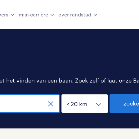
vers
mijn carrière
over randstad
 het vinden van een baan. Zoek zelf of laat onze B
zoek