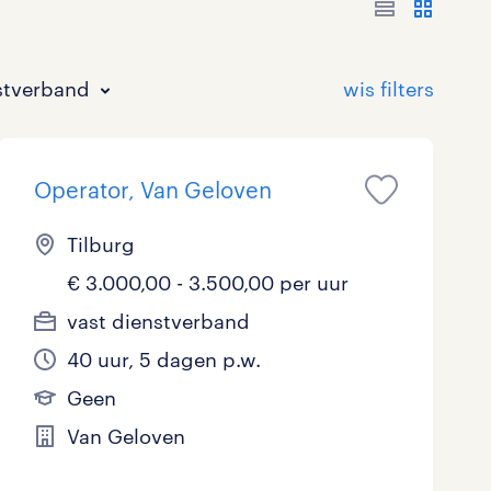
stverband
Operator, Van Geloven
Tilburg
€ 3.000,00 - 3.500,00 per uur
Bouw
HAVO/VWO
17 - 24 uur
Tijdelijk met uitzicht op vast
0
0
9
vast dienstverband
40 uur, 5 dagen p.w.
Commercieel / Verkoop
MBO
37 - 40+ uur
8
3
Geen
Horeca / Catering
Ondersteunend onderwijs
0
Van Geloven
Juridisch