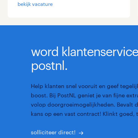
bekijk vacature
Management / Leidinggevend
Onderwijs
Personeel & Organisatie
word klantenservic
Supply chain & procurement
postnl.
Zorg / Verpleging
Help klanten snel vooruit en geef tegelijk
boost. Bij PostNL geniet je van fijne ext
volop doorgroeimogelijkheden. Bevalt 
kans op een vast contract! Klinkt goed, 
solliciteer direct!