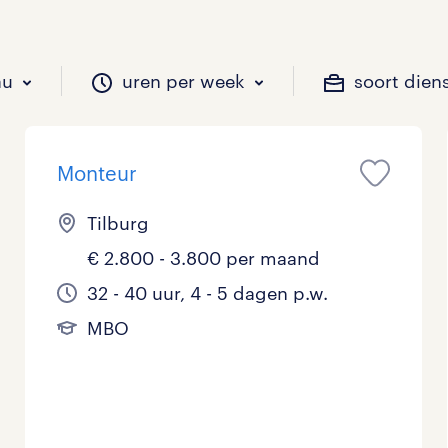
au
uren per week
soort dien
Monteur
il je werken?
vacatures?
il je werken?
 zou jij willen?
Tilburg
€ 2.800 - 3.800 per maand
Beveiliging
Geen
9 - 16 uur
Tijdelijk
1
0
0
32 - 40 uur, 4 - 5 dagen p.w.
MBO
Chauffeurs
LBO, MAVO, VMBO
33 - 36 uur
2
0
Financieel
Master
0
Industrieel / Productie
WO
0