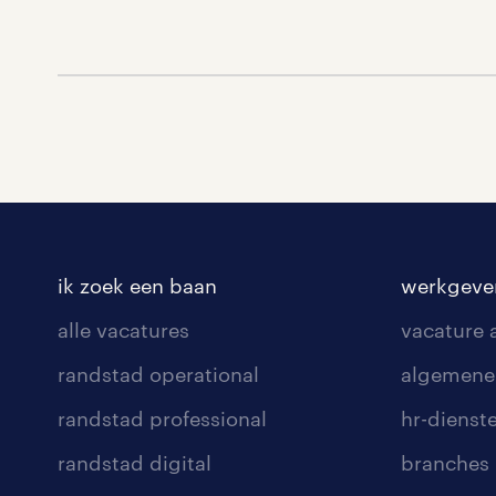
ik zoek een baan
werkgeve
alle vacatures
vacature
randstad operational
algemene
randstad professional
hr-dienst
randstad digital
branches