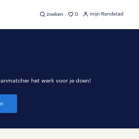
mijn Randstad
zoeken
0
aanmatcher het werk voor je doen!
en