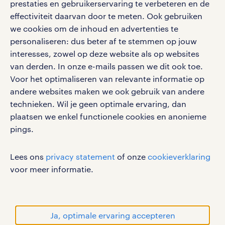
vacatures, solliciteren en inspiratie.
prestaties en gebruikerservaring te verbeteren en de
effectiviteit daarvan door te meten. Ook gebruiken
we cookies om de inhoud en advertenties te
personaliseren: dus beter af te stemmen op jouw
interesses, zowel op deze website als op websites
werken bij randstad
van derden. In onze e-mails passen we dit ook toe.
gebruikersvoorwaarden
Voor het optimaliseren van relevante informatie op
privacystatement
andere websites maken we ook gebruik van andere
cookies
technieken. Wil je geen optimale ervaring, dan
disclaimer
plaatsen we enkel functionele cookies en anonieme
pings.
sitemap
RANDSTAD, HUMAN FORWARD en SHAPING THE
Lees ons
privacy statement
of onze
cookieverklaring
WORLD OF WORK zijn geregistreerde
voor meer informatie.
handelsmerken van Randstad N.V.
© Randstad 2026
Ja, optimale ervaring accepteren