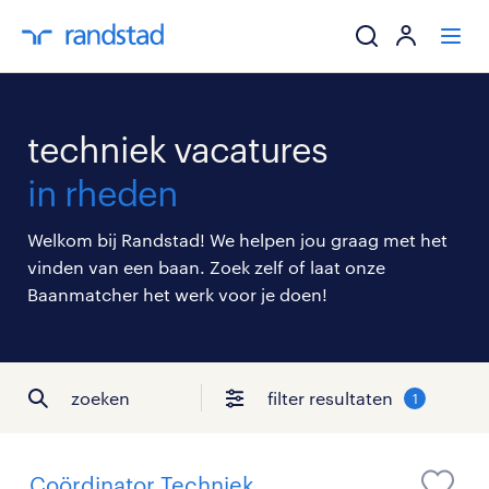
ik zoek een baa
techniek vacatures
werkgevers
in rheden
mijn carrière
Welkom bij Randstad! We helpen jou graag met het
vinden van een baan. Zoek zelf of laat onze
over randstad
Baanmatcher het werk voor je doen!
zoeken
filter resultaten
1
Coördinator Techniek