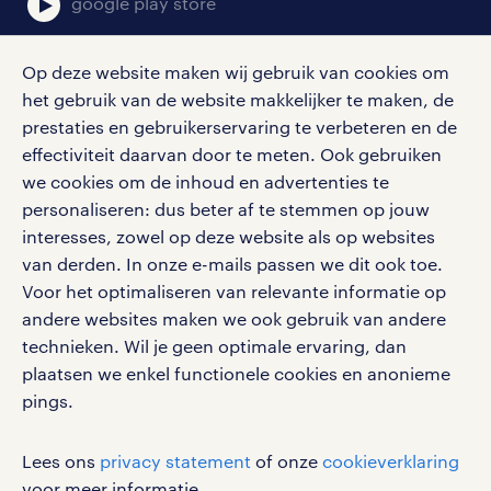
google play store
Op deze website maken wij gebruik van cookies om
het gebruik van de website makkelijker te maken, de
social media
prestaties en gebruikerservaring te verbeteren en de
effectiviteit daarvan door te meten. Ook gebruiken
Volg ons voor de leukste content omtrent
we cookies om de inhoud en advertenties te
vacatures, solliciteren en inspiratie.
personaliseren: dus beter af te stemmen op jouw
interesses, zowel op deze website als op websites
van derden. In onze e-mails passen we dit ook toe.
Voor het optimaliseren van relevante informatie op
werken bij randstad
andere websites maken we ook gebruik van andere
gebruikersvoorwaarden
technieken. Wil je geen optimale ervaring, dan
plaatsen we enkel functionele cookies en anonieme
privacystatement
pings.
cookies
disclaimer
Lees ons
privacy statement
of onze
cookieverklaring
sitemap
voor meer informatie.