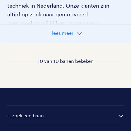
techniek in Nederland. Onze klanten zijn
altijd op zoek naar gemotiveerd
personeel en wij kijken graag samen
met je naar de organisatie die het beste
lees meer
bij je past. In ons overzicht van
vacatures vind je de meest recente
vacatures.
10 van 10 banen bekeken
ik zoek een baan
alle vacatures