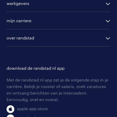
werkgevers
randstad operational
vacature aanmelden
randstad professional
mijn carriere
algemene voorwaarden
randstad digital
ontwikkeling
hr-diensten
over randstad
populaire bedrijven
communities
branches
over randstad
careers for expats
opleidingen en trainingen
hr-kenniscentrum
contact voor talent
solliciteren
download de randstad nl app
tarieven
contact voor werkgevers
arbeidsvoorwaarden
personeel gezocht
Met de randstad nl app zet je de volgende stap in je
onze vestigingen
blogs en artikelen
carrière. Bekijk je rooster of salaris, zoek vacatures
aanmelden nieuwsbrief
en ontvang berichten van je intercedent.
pers
salarischecker
Eenvoudig, snel en overal.
klachten en misstanden
bruto-netto calculator
apple app store