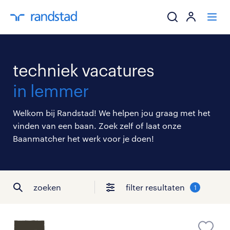
ik zoek een baa
techniek vacatures
werkgevers
in lemmer
mijn carrière
Welkom bij Randstad! We helpen jou graag met het
vinden van een baan. Zoek zelf of laat onze
over randstad
Baanmatcher het werk voor je doen!
zoeken
filter resultaten
1