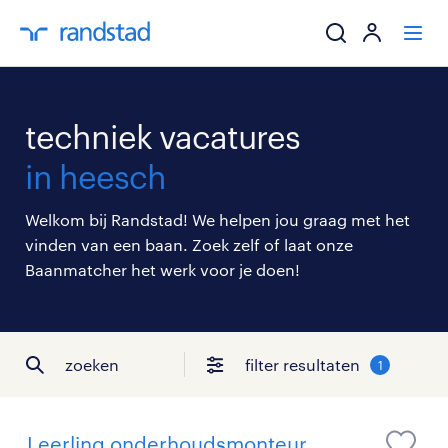
ik zoek een baa
techniek vacatures
werkgevers
in heesch
mijn carrière
Welkom bij Randstad! We helpen jou graag met het
vinden van een baan. Zoek zelf of laat onze
over randstad
Baanmatcher het werk voor je doen!
zoeken
filter resultaten
1
Leerling onderhoudsmonteur