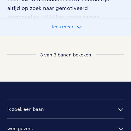
altijd op zoek naar gemotiveerd
personeel en wij kijken graag samen
met je naar de organisatie die het beste
lees meer
bij je past. In ons overzicht van
vacatures vind je de meest recente
vacatures.
3 van 3 banen bekeken
ik zoek een baan
alle vacatures
werkgevers