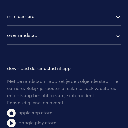
randstad operational
vacature aanmelden
randstad professional
mijn carriere
algemene voorwaarden
randstad digital
ontwikkeling
hr-diensten
over randstad
populaire bedrijven
communities
branches
over randstad
careers for expats
opleidingen en trainingen
hr-kenniscentrum
contact voor talent
solliciteren
download de randstad nl app
tarieven
contact voor werkgevers
arbeidsvoorwaarden
personeel gezocht
Met de randstad nl app zet je de volgende stap in je
onze vestigingen
blogs en artikelen
carrière. Bekijk je rooster of salaris, zoek vacatures
aanmelden nieuwsbrief
en ontvang berichten van je intercedent.
pers
salarischecker
Eenvoudig, snel en overal.
klachten en misstanden
bruto-netto calculator
apple app store
google play store