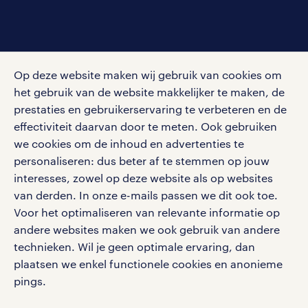
social media
Op deze website maken wij gebruik van cookies om
Volg ons voor de leukste content omtrent
het gebruik van de website makkelijker te maken, de
vacatures, solliciteren en inspiratie.
prestaties en gebruikerservaring te verbeteren en de
effectiviteit daarvan door te meten. Ook gebruiken
we cookies om de inhoud en advertenties te
personaliseren: dus beter af te stemmen op jouw
interesses, zowel op deze website als op websites
werken bij randstad
van derden. In onze e-mails passen we dit ook toe.
gebruikersvoorwaarden
Voor het optimaliseren van relevante informatie op
privacystatement
andere websites maken we ook gebruik van andere
cookies
technieken. Wil je geen optimale ervaring, dan
disclaimer
plaatsen we enkel functionele cookies en anonieme
pings.
sitemap