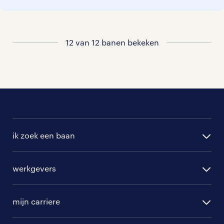
bij je past. In ons overzicht van
vacatures vind je de meest recente
vacatures.
12 van 12 banen bekeken
ik zoek een baan
alle vacatures
werkgevers
randstad operational
vacature aanmelden
randstad professional
mijn carriere
algemene voorwaarden
randstad digital