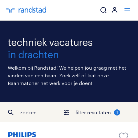
ik zoek een baa
techniek vacatures
werkgevers
in drachten
mijn carrière
Welkom bij Randstad! We helpen jou graag met het
vinden van een baan. Zoek zelf of laat onze
over randstad
Baanmatcher het werk voor je doen!
zoeken
filter resultaten
1