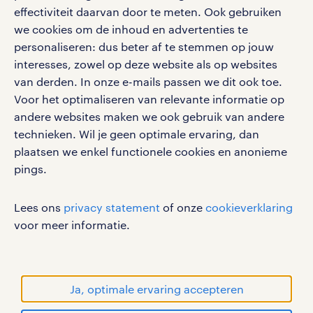
effectiviteit daarvan door te meten. Ook gebruiken
Volg ons voor de leukste content omtrent
we cookies om de inhoud en advertenties te
vacatures, solliciteren en inspiratie.
personaliseren: dus beter af te stemmen op jouw
interesses, zowel op deze website als op websites
van derden. In onze e-mails passen we dit ook toe.
Voor het optimaliseren van relevante informatie op
werken bij randstad
andere websites maken we ook gebruik van andere
gebruikersvoorwaarden
technieken. Wil je geen optimale ervaring, dan
plaatsen we enkel functionele cookies en anonieme
privacystatement
pings.
cookies
disclaimer
Lees ons
privacy statement
of onze
cookieverklaring
sitemap
voor meer informatie.
RANDSTAD, HUMAN FORWARD en SHAPING THE
WORLD OF WORK zijn geregistreerde
handelsmerken van Randstad N.V.
Ja, optimale ervaring accepteren