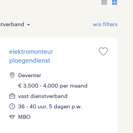
stverband
elektromonteur
ploegendienst
Deventer
€ 3.500 - 4.000 per maand
Bouw
HAVO/VWO
17 - 24 uur
Tijdelijk met uitzicht op vast
0
0
9
vast dienstverband
Commercieel / Verkoop
MBO
37 - 40+ uur
14
9
36 - 40 uur, 5 dagen p.w.
Horeca / Catering
Ondersteunend onderwijs
0
MBO
Juridisch