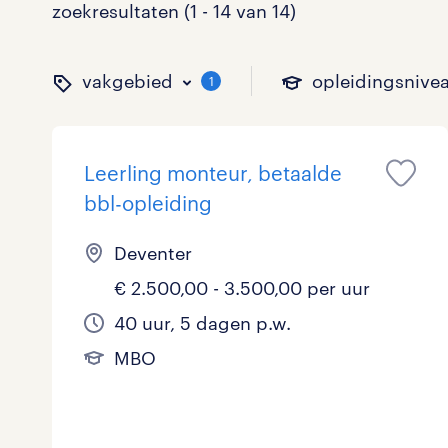
zoekresultaten (1 - 14 van 14)
vakgebied
opleidingsnive
1
Leerling monteur, betaalde
binnen welk vakgebied w
op welk niveau zoek je 
hoeveel uren per week w
welk soort dienstverband
bbl-opleiding
Deventer
€ 2.500,00 - 3.500,00 per uur
Administratief
Basisonderwijs
0 - 8 uur
Detachering
0
0
0
40 uur, 5 dagen p.w.
Callcenter / Contactcenter
HBO
25 - 32 uur
Vast
5
0
1
MBO
Engineering
MBO, HAVO, VWO
0
ICT
VMBO/MAVO
0
toon 14 resultaten
toon 14 resultaten