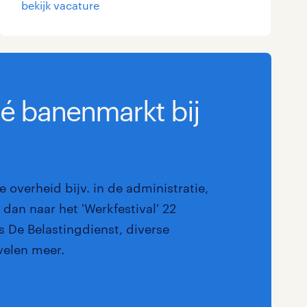
bekijk vacature
Marketing & Communicatie
Overheid
Schoonmaak
dé banenmarkt bij
Techniek
e overheid bijv. in de administratie,
dan naar het 'Werkfestival' 22
 De Belastingdienst, diverse
velen meer.