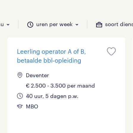
au
uren per week
soort dien
Leerling operator A of B,
il je werken?
vacatures?
il je werken?
 zou jij willen?
betaalde bbl-opleiding
Deventer
€ 2.500 - 3.500 per maand
Beveiliging
Geen
9 - 16 uur
Tijdelijk
0
0
0
40 uur, 5 dagen p.w.
Chauffeurs
LBO, MAVO, VMBO
33 - 36 uur
4
0
MBO
Financieel
Master
0
Industrieel / Productie
WO
0