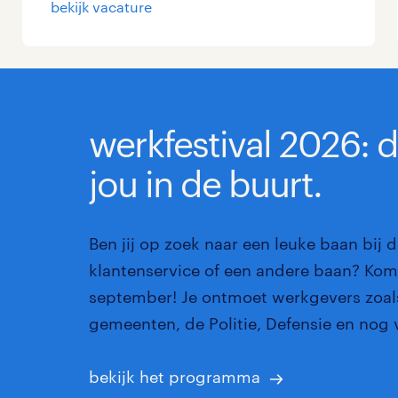
bekijk vacature
Management / Leidinggevend
Onderwijs
Personeel & Organisatie
werkfestival 2026: 
Supply chain & procurement
jou in de buurt.
Zorg / Verpleging
Ben jij op zoek naar een leuke baan bij d
klantenservice of een andere baan? Kom 
september! Je ontmoet werkgevers zoals
gemeenten, de Politie, Defensie en nog 
bekijk het programma