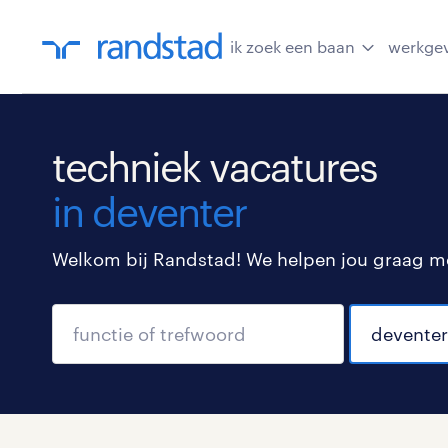
ik zoek een baan
werkge
techniek vacatures
in deventer
Welkom bij Randstad! We helpen jou graag met