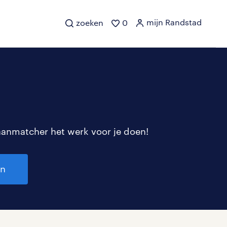
mijn Randstad
zoeken
0
aanmatcher het werk voor je doen!
en