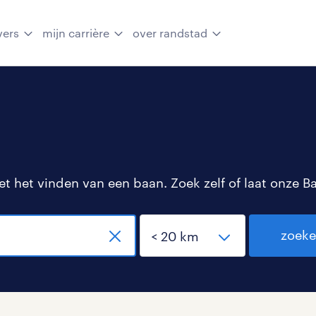
vers
mijn carrière
over randstad
 het vinden van een baan. Zoek zelf of laat onze B
zoek