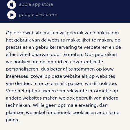
bruto-netto calculator
apple app store
google play store
Op deze website maken wij gebruik van cookies om
het gebruik van de website makkelijker te maken, de
social media
prestaties en gebruikerservaring te verbeteren en de
effectiviteit daarvan door te meten. Ook gebruiken
Volg ons voor de leukste content omtrent
we cookies om de inhoud en advertenties te
vacatures, solliciteren en inspiratie.
personaliseren: dus beter af te stemmen op jouw
interesses, zowel op deze website als op websites
van derden. In onze e-mails passen we dit ook toe.
Voor het optimaliseren van relevante informatie op
werken bij randstad
andere websites maken we ook gebruik van andere
gebruikersvoorwaarden
technieken. Wil je geen optimale ervaring, dan
plaatsen we enkel functionele cookies en anonieme
privacystatement
pings.
cookies