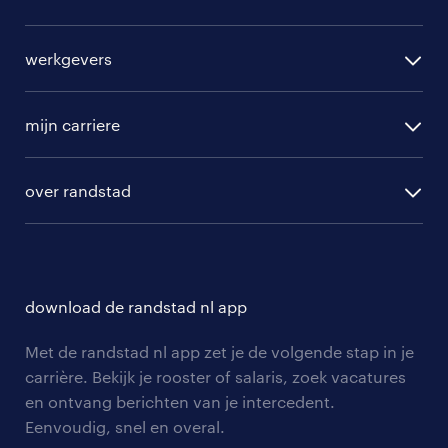
alle vacatures
werkgevers
randstad operational
vacature aanmelden
randstad professional
mijn carriere
algemene voorwaarden
randstad digital
ontwikkeling
hr-diensten
over randstad
populaire bedrijven
communities
branches
over randstad
careers for expats
opleidingen en trainingen
hr-kenniscentrum
contact voor talent
solliciteren
download de randstad nl app
tarieven
contact voor werkgevers
arbeidsvoorwaarden
personeel gezocht
Met de randstad nl app zet je de volgende stap in je
onze vestigingen
blogs en artikelen
carrière. Bekijk je rooster of salaris, zoek vacatures
aanmelden nieuwsbrief
en ontvang berichten van je intercedent.
pers
salarischecker
Eenvoudig, snel en overal.
klachten en misstanden