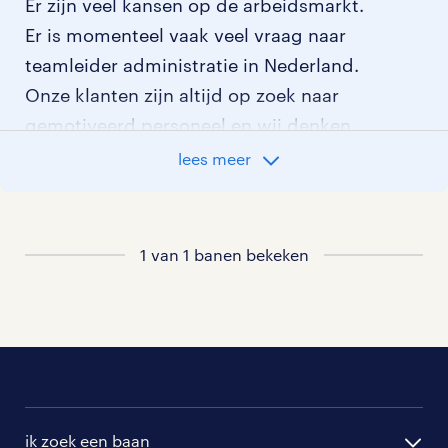
Er zijn veel kansen op de arbeidsmarkt.
Er is momenteel vaak veel vraag naar
teamleider administratie in Nederland.
Onze klanten zijn altijd op zoek naar
gemotiveerd personeel en wij denken
graag met je mee welke klant het beste
lees meer
bij je past. In ons overzicht van
vacatures vind je de meest recente
vacatures.
1 van 1 banen bekeken
ik zoek een baan