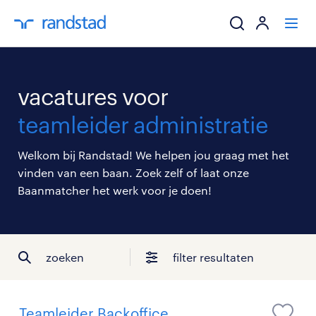
ik zoek een baa
vacatures voor
werkgevers
teamleider administratie
mijn carrière
Welkom bij Randstad! We helpen jou graag met het
vinden van een baan. Zoek zelf of laat onze
over randstad
Baanmatcher het werk voor je doen!
zoeken
filter resultaten
Teamleider Backoffice