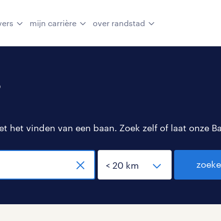
vers
mijn carrière
over randstad
s
 het vinden van een baan. Zoek zelf of laat onze B
zoek