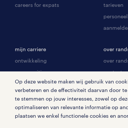
careers for expats
tarieven
personeel
aanmelde
mijn carriere
over rand
ontwikkeling
over rand
communities
contact v
Op deze website maken wij gebruik van cookie
opleidingen en trainingen
contact v
verbeteren en de effectiviteit daarvan door 
solliciteren
onze vest
te stemmen op jouw interesses, zowel op deze
arbeidsvoorwaarden
pers
optimaliseren van relevante informatie op an
plaatsen we enkel functionele cookies en ano
blogs en artikelen
klachten 