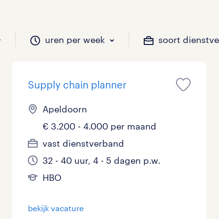
uren per week
soort dienstv
Supply chain planner
il je werken?
vacatures?
il je werken?
 zou jij willen?
Apeldoorn
€ 3.200 - 4.000 per maand
Beveiliging
Geen
9 - 16 uur
Tijdelijk
0
0
0
0
vast dienstverband
32 - 40 uur, 4 - 5 dagen p.w.
Chauffeurs
LBO, MAVO, VMBO
33 - 36 uur
0
0
0
HBO
Financieel
Master
0
0
bekijk vacature
Industrieel / Productie
WO
0
0