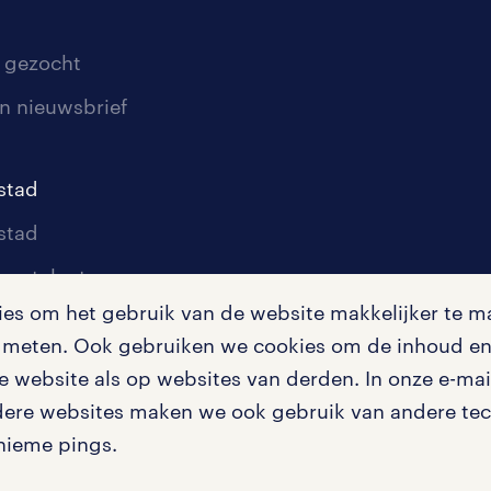
 gezocht
n nieuwsbrief
stad
stad
oor talent
s om het gebruik van de website makkelijker te ma
oor werkgevers
te meten. Ook gebruiken we cookies om de inhoud en 
igingen
 website als op websites van derden. In onze e-mail
dere websites maken we ook gebruik van andere tech
nieme pings.
en misstanden