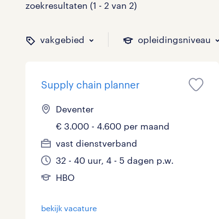
zoekresultaten (1 - 2 van 2)
vakgebied
opleidingsniveau
Supply chain planner
binnen welk vakgebied w
op welk niveau zoek je 
hoeveel uren per week w
welk soort dienstverband
Deventer
€ 3.000 - 4.600 per maand
Administratief
Basisonderwijs
0 - 8 uur
Detachering
0
0
0
0
vast dienstverband
32 - 40 uur, 4 - 5 dagen p.w.
Callcenter / Contactcenter
HBO
25 - 32 uur
Vast
2
2
2
0
HBO
Engineering
MBO, HAVO, VWO
0
0
bekijk vacature
ICT
VMBO/MAVO
0
0
toon 2 resultaten
toon 2 resultaten