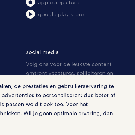
apple app store
google play store
social media
Volg ons voor de leukste content
omtrent vacatures, solliciteren en
inspiratie.
ken, de prestaties en gebruikerservaring te
advertenties te personaliseren: dus beter af
s passen we dit ook toe. Voor het
nieken. Wil je geen optimale ervaring, dan