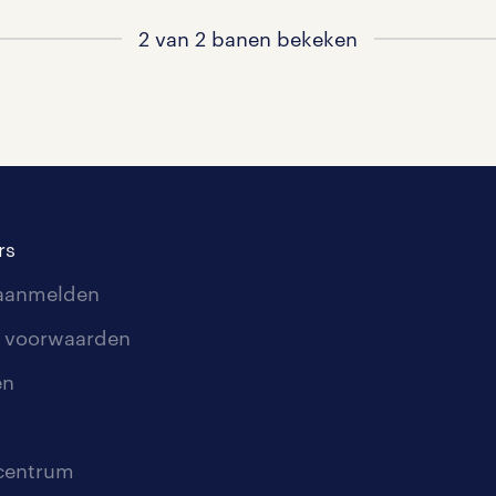
2 van 2 banen bekeken
rs
 aanmelden
 voorwaarden
en
scentrum