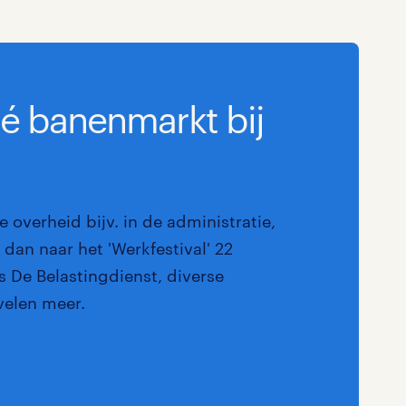
Marketing & Communicatie
0
Overheid
0
dé banenmarkt bij
Schoonmaak
0
Techniek
0
e overheid bijv. in de administratie,
dan naar het 'Werkfestival' 22
 De Belastingdienst, diverse
velen meer.