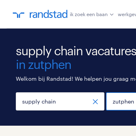
ik zoek een baan
werkge
supply chain vacature
in zutphen
Welkom bij Randstad! We helpen jou graag met