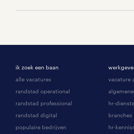
ik zoek een baan
werkgeve
alle vacatures
vacature
randstad operational
algemene
randstad professional
hr-dienst
randstad digital
branches
populaire bedrijven
hr-kenni