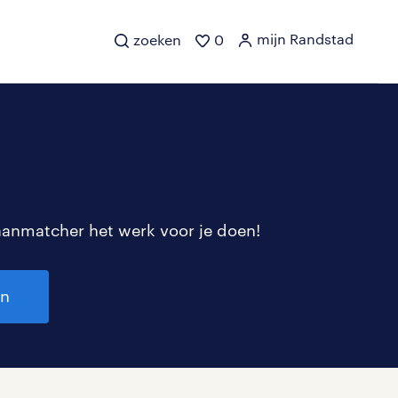
mijn Randstad
zoeken
0
aanmatcher het werk voor je doen!
en