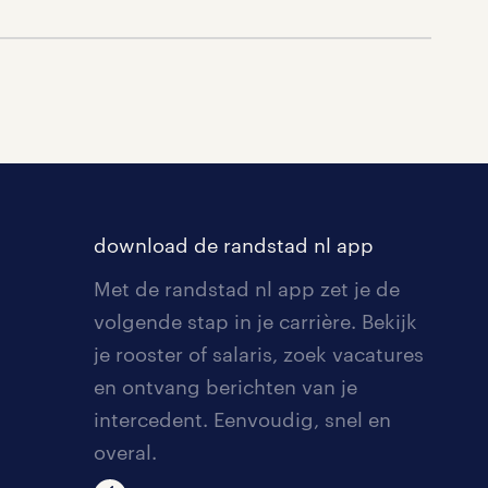
download de randstad nl app
Met de randstad nl app zet je de
volgende stap in je carrière. Bekijk
je rooster of salaris, zoek vacatures
en ontvang berichten van je
intercedent. Eenvoudig, snel en
overal.