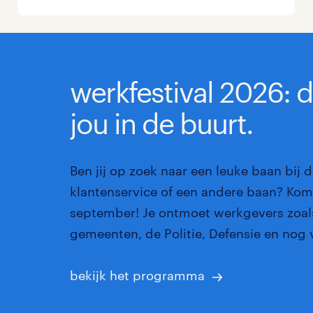
Management / Leidinggevend
0
Onderwijs
0
werkfestival 2026: 
Personeel & Organisatie
0
jou in de buurt.
Supply chain & procurement
0
Zorg / Verpleging
0
Ben jij op zoek naar een leuke baan bij d
klantenservice of een andere baan? Kom 
september! Je ontmoet werkgevers zoals
gemeenten, de Politie, Defensie en nog 
bekijk het programma