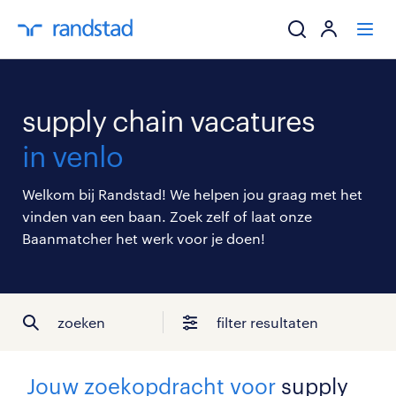
ik zoek een baa
supply chain vacatures
werkgevers
in venlo
mijn carrière
Welkom bij Randstad! We helpen jou graag met het
vinden van een baan. Zoek zelf of laat onze
over randstad
Baanmatcher het werk voor je doen!
zoeken
filter resultaten
Jouw zoekopdracht voor
supply