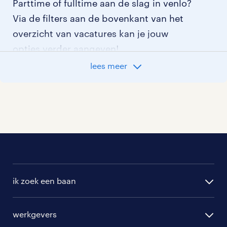
Parttime of fulltime aan de slag in venlo?
Via de filters aan de bovenkant van het
overzicht van vacatures kan je jouw
opties verder aangeven!
lees meer
Staat jouw nieuwe baan er niet bij?
Bekijk dan hier
alle vacatures in venlo
of
hier
al onze supply chain vacatures
.
ik zoek een baan
alle vacatures
werkgevers