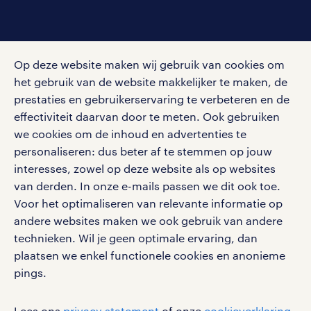
social media
Op deze website maken wij gebruik van cookies om
Volg ons voor de leukste content omtrent
het gebruik van de website makkelijker te maken, de
vacatures, solliciteren en inspiratie.
prestaties en gebruikerservaring te verbeteren en de
effectiviteit daarvan door te meten. Ook gebruiken
we cookies om de inhoud en advertenties te
personaliseren: dus beter af te stemmen op jouw
interesses, zowel op deze website als op websites
werken bij randstad
van derden. In onze e-mails passen we dit ook toe.
gebruikersvoorwaarden
Voor het optimaliseren van relevante informatie op
privacystatement
andere websites maken we ook gebruik van andere
cookies
technieken. Wil je geen optimale ervaring, dan
disclaimer
plaatsen we enkel functionele cookies en anonieme
pings.
sitemap
RANDSTAD, HUMAN FORWARD en SHAPING THE
Lees ons
privacy statement
of onze
cookieverklaring