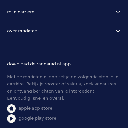
randstad operational
vacature aanmelden
randstad professional
mijn carriere
algemene voorwaarden
randstad digital
ontwikkeling
hr-diensten
over randstad
populaire bedrijven
communities
branches
over randstad
careers for expats
opleidingen en trainingen
hr-kenniscentrum
contact voor talent
solliciteren
download de randstad nl app
tarieven
contact voor werkgevers
arbeidsvoorwaarden
personeel gezocht
Met de randstad nl app zet je de volgende stap in je
onze vestigingen
blogs en artikelen
carrière. Bekijk je rooster of salaris, zoek vacatures
aanmelden nieuwsbrief
en ontvang berichten van je intercedent.
pers
salarischecker
Eenvoudig, snel en overal.
klachten en misstanden
bruto-netto calculator
apple app store
google play store