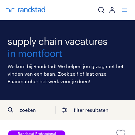
ik zoek een baa
supply chain vacatures
werkgevers
in montfoort
mijn carrière
Welkom bij Randstad! We helpen jou graag met het
vinden van een baan. Zoek zelf of laat onze
over randstad
Baanmatcher het werk voor je doen!
zoeken
filter resultaten
Randstad Professional