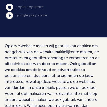
klachten en misstanden
bruto-netto calculator
apple app store
google play store
social media
Op deze website maken wij gebruik van cookies om
Volg ons voor de leukste content omtrent
het gebruik van de website makkelijker te maken, de
vacatures, solliciteren en inspiratie.
prestaties en gebruikerservaring te verbeteren en de
effectiviteit daarvan door te meten. Ook gebruiken
we cookies om de inhoud en advertenties te
personaliseren: dus beter af te stemmen op jouw
interesses, zowel op deze website als op websites
werken bij randstad
van derden. In onze e-mails passen we dit ook toe.
gebruikersvoorwaarden
Voor het optimaliseren van relevante informatie op
privacystatement
andere websites maken we ook gebruik van andere
cookies
technieken. Wil je geen optimale ervaring, dan