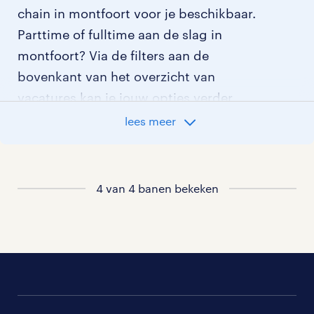
chain in montfoort voor je beschikbaar.
Parttime of fulltime aan de slag in
montfoort? Via de filters aan de
bovenkant van het overzicht van
vacatures kan je jouw opties verder
aangeven!
lees meer
Staat jouw nieuwe baan er niet bij?
Bekijk dan hier
4 van 4 banen bekeken
alle vacatures in montfoort
of hier
al onze supply chain vacatures
.