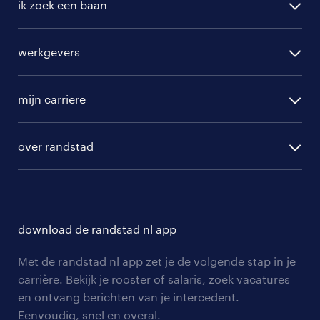
ik zoek een baan
alle vacatures
werkgevers
randstad operational
vacature aanmelden
randstad professional
mijn carriere
algemene voorwaarden
randstad digital
ontwikkeling
hr-diensten
over randstad
populaire bedrijven
communities
branches
over randstad
careers for expats
opleidingen en trainingen
hr-kenniscentrum
contact voor talent
solliciteren
download de randstad nl app
tarieven
contact voor werkgevers
arbeidsvoorwaarden
personeel gezocht
Met de randstad nl app zet je de volgende stap in je
onze vestigingen
blogs en artikelen
carrière. Bekijk je rooster of salaris, zoek vacatures
aanmelden nieuwsbrief
en ontvang berichten van je intercedent.
pers
salarischecker
Eenvoudig, snel en overal.