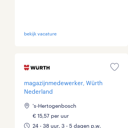
Logistiek
40
Medisch
0
toon 166 resultaten
bekijk vacature
Overig
3
Secretarieel
2
Webcare
0
magazijnmedewerker, Würth
toon 166 resultaten
Nederland
's-Hertogenbosch
€ 15,57 per uur
24 - 38 uur, 3 - 5 dagen p.w.