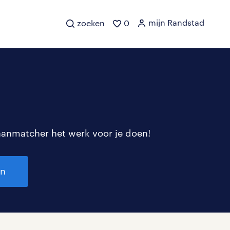
mijn Randstad
zoeken
0
aanmatcher het werk voor je doen!
en