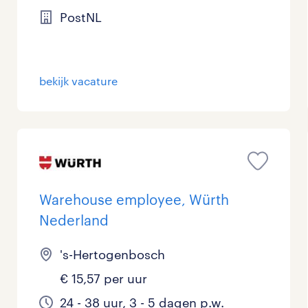
PostNL
Management / Leidinggevend
0
Onderwijs
2
bekijk vacature
Personeel & Organisatie
1
Supply chain & procurement
1
Zorg / Verpleging
0
Warehouse employee, Würth
Nederland
's-Hertogenbosch
€ 15,57 per uur
24 - 38 uur, 3 - 5 dagen p.w.