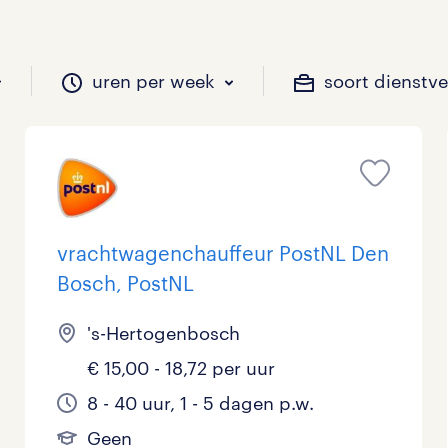
uren per week
soort dienstv
il je werken?
vacatures?
il je werken?
 zou jij willen?
vrachtwagenchauffeur PostNL Den
Bosch, PostNL
Beveiliging
Geen
9 - 16 uur
Tijdelijk
55
42
13
0
's-Hertogenbosch
Chauffeurs
LBO, MAVO, VMBO
33 - 36 uur
27
11
0
€ 15,00 - 18,72 per uur
Financieel
Master
0
1
8 - 40 uur, 1 - 5 dagen p.w.
Industrieel / Productie
WO
3
39
Geen