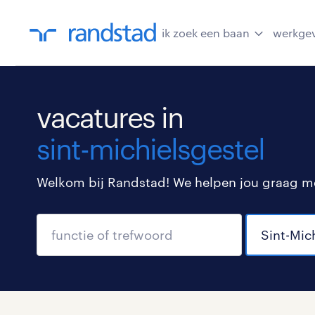
ik zoek een baan
werkge
vacatures in
sint-michielsgestel
Welkom bij Randstad! We helpen jou graag met