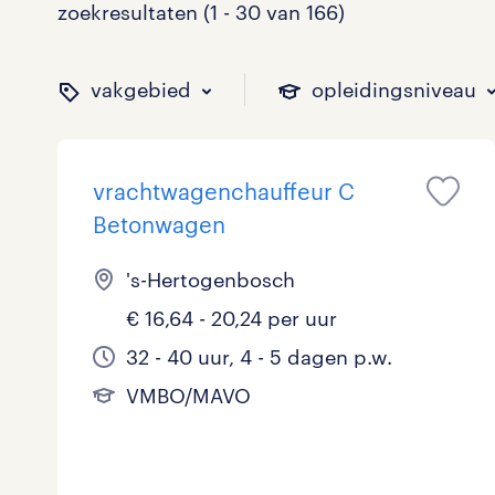
zoekresultaten (1 - 30 van 166)
vakgebied
opleidingsniveau
vrachtwagenchauffeur C
binnen welk vakgebied w
op welk niveau zoek je 
hoeveel uren per week w
welk soort dienstverband
Betonwagen
's-Hertogenbosch
€ 16,64 - 20,24 per uur
Administratief
Basisonderwijs
0 - 8 uur
Detachering
12
3
3
6
32 - 40 uur, 4 - 5 dagen p.w.
Callcenter / Contactcenter
HBO
25 - 32 uur
Vast
15
19
42
10
VMBO/MAVO
Engineering
MBO, HAVO, VWO
2
0
ICT
VMBO/MAVO
6
25
toon 166 resultaten
toon 166 resultaten