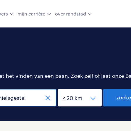
vers
mijn carrière
over randstad
 het vinden van een baan. Zoek zelf of laat onze B
zoek