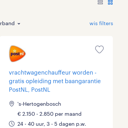
erband
vrachtwagenchauffeur worden -
gratis opleiding met baangarantie
Bouw
HAVO/VWO
17 - 24 uur
Tijdelijk met uitzicht op vast
0
25
2
106
PostNL, PostNL
Commercieel / Verkoop
MBO
37 - 40+ uur
60
63
5
's-Hertogenbosch
Horeca / Catering
Ondersteunend onderwijs
9
1
€ 2.150 - 2.850 per maand
Juridisch
3
24 - 40 uur, 3 - 5 dagen p.w.