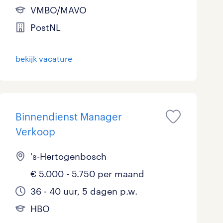
VMBO/MAVO
Marketing & Communicatie
2
PostNL
Overheid
5
bekijk vacature
Schoonmaak
1
Techniek
5
Binnendienst Manager
Verkoop
's-Hertogenbosch
€ 5.000 - 5.750 per maand
36 - 40 uur, 5 dagen p.w.
HBO