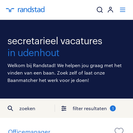
ik zoek een baa
secretarieel vacatures
werkgevers
in udenhout
mijn carrière
Welkom bij Randstad! We helpen jou graag met het
vinden van een baan. Zoek zelf of laat onze
over randstad
Baanmatcher het werk voor je doen!
zoeken
filter resultaten
1
Officemanager