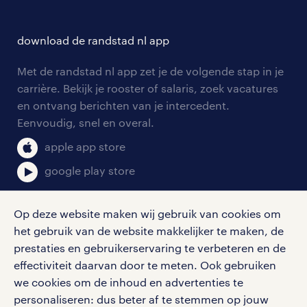
opleidingen en trainingen
hr-kenniscentrum
contact voor talent
solliciteren
download de randstad nl app
tarieven
contact voor werkgevers
arbeidsvoorwaarden
personeel gezocht
Met de randstad nl app zet je de volgende stap in je
onze vestigingen
blogs en artikelen
carrière. Bekijk je rooster of salaris, zoek vacatures
aanmelden nieuwsbrief
en ontvang berichten van je intercedent.
pers
salarischecker
Eenvoudig, snel en overal.
klachten en misstanden
bruto-netto calculator
apple app store
google play store
Op deze website maken wij gebruik van cookies om
het gebruik van de website makkelijker te maken, de
social media
prestaties en gebruikerservaring te verbeteren en de
effectiviteit daarvan door te meten. Ook gebruiken
Volg ons voor de leukste content omtrent
we cookies om de inhoud en advertenties te
vacatures, solliciteren en inspiratie.
personaliseren: dus beter af te stemmen op jouw