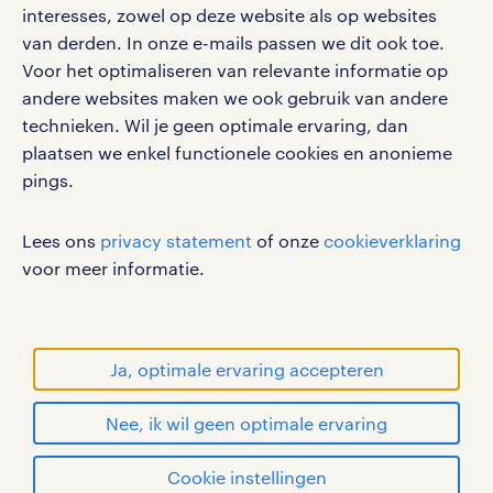
interesses, zowel op deze website als op websites
van derden. In onze e-mails passen we dit ook toe.
Voor het optimaliseren van relevante informatie op
werken bij randstad
andere websites maken we ook gebruik van andere
gebruikersvoorwaarden
technieken. Wil je geen optimale ervaring, dan
plaatsen we enkel functionele cookies en anonieme
privacystatement
pings.
cookies
disclaimer
Lees ons
privacy statement
of onze
cookieverklaring
sitemap
voor meer informatie.
RANDSTAD, HUMAN FORWARD en SHAPING THE
WORLD OF WORK zijn geregistreerde
handelsmerken van Randstad N.V.
Ja, optimale ervaring accepteren
© Randstad 2026
Nee, ik wil geen optimale ervaring
Cookie instellingen