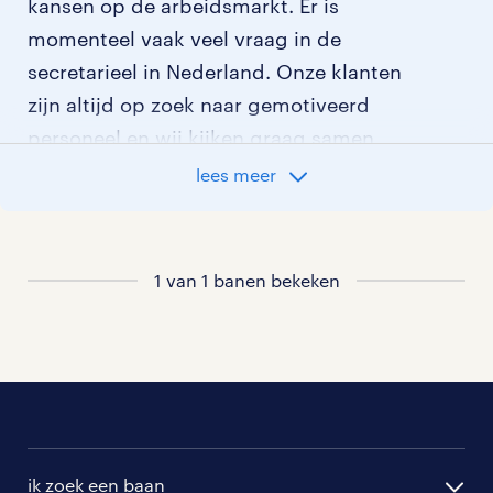
kansen op de arbeidsmarkt. Er is
momenteel vaak veel vraag in de
secretarieel in Nederland. Onze klanten
zijn altijd op zoek naar gemotiveerd
personeel en wij kijken graag samen
met je naar de organisatie die het beste
lees meer
bij je past. In ons overzicht van
vacatures vind je de meest recente
vacatures.
1 van 1 banen bekeken
ik zoek een baan