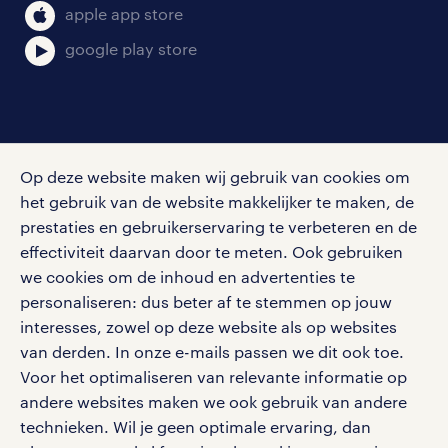
bruto-netto calculator
apple app store
google play store
social media
Op deze website maken wij gebruik van cookies om
Volg ons voor de leukste content omtrent
het gebruik van de website makkelijker te maken, de
vacatures, solliciteren en inspiratie.
prestaties en gebruikerservaring te verbeteren en de
effectiviteit daarvan door te meten. Ook gebruiken
we cookies om de inhoud en advertenties te
personaliseren: dus beter af te stemmen op jouw
interesses, zowel op deze website als op websites
werken bij randstad
van derden. In onze e-mails passen we dit ook toe.
gebruikersvoorwaarden
Voor het optimaliseren van relevante informatie op
privacystatement
andere websites maken we ook gebruik van andere
cookies
technieken. Wil je geen optimale ervaring, dan