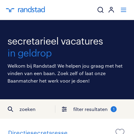
ik zoek een baa
secretarieel vacatures
werkgevers
in geldrop
mijn carrière
Welkom bij Randstad! We helpen jou graag met het
vinden van een baan. Zoek zelf of laat onze
over randstad
Baanmatcher het werk voor je doen!
zoeken
filter resultaten
1
Directiesecretaresse