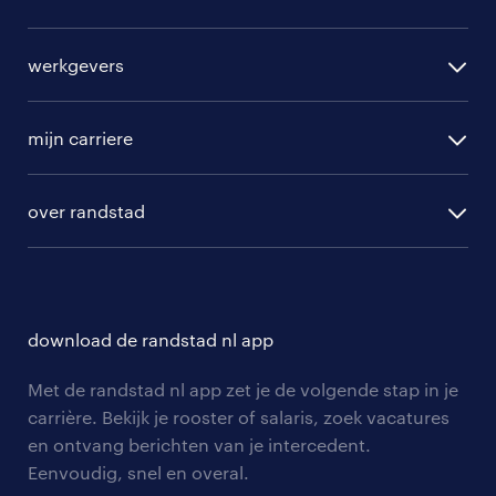
alle vacatures
werkgevers
randstad operational
vacature aanmelden
randstad professional
mijn carriere
algemene voorwaarden
randstad digital
ontwikkeling
hr-diensten
over randstad
populaire bedrijven
communities
branches
over randstad
careers for expats
opleidingen en trainingen
hr-kenniscentrum
contact voor talent
solliciteren
download de randstad nl app
tarieven
contact voor werkgevers
arbeidsvoorwaarden
personeel gezocht
Met de randstad nl app zet je de volgende stap in je
onze vestigingen
blogs en artikelen
carrière. Bekijk je rooster of salaris, zoek vacatures
aanmelden nieuwsbrief
en ontvang berichten van je intercedent.
pers
salarischecker
Eenvoudig, snel en overal.
klachten en misstanden