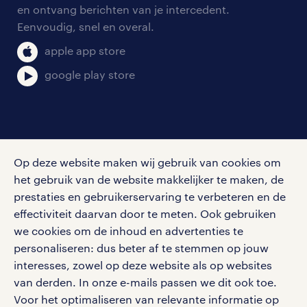
aanmelden nieuwsbrief
en ontvang berichten van je intercedent.
pers
salarischecker
Eenvoudig, snel en overal.
klachten en misstanden
bruto-netto calculator
apple app store
google play store
social media
Op deze website maken wij gebruik van cookies om
Volg ons voor de leukste content omtrent
het gebruik van de website makkelijker te maken, de
vacatures, solliciteren en inspiratie.
prestaties en gebruikerservaring te verbeteren en de
effectiviteit daarvan door te meten. Ook gebruiken
we cookies om de inhoud en advertenties te
personaliseren: dus beter af te stemmen op jouw
interesses, zowel op deze website als op websites
werken bij randstad
van derden. In onze e-mails passen we dit ook toe.
gebruikersvoorwaarden
Voor het optimaliseren van relevante informatie op