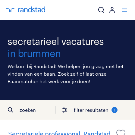
ik zoek een baa
secretarieel vacatures
werkgevers
in brummen
mijn carrière
Welkom bij Randstad! We helpen jou graag met het
vinden van een baan. Zoek zelf of laat onze
over randstad
Baanmatcher het werk voor je doen!
zoeken
filter resultaten
1
Secretariële professional, Randstad