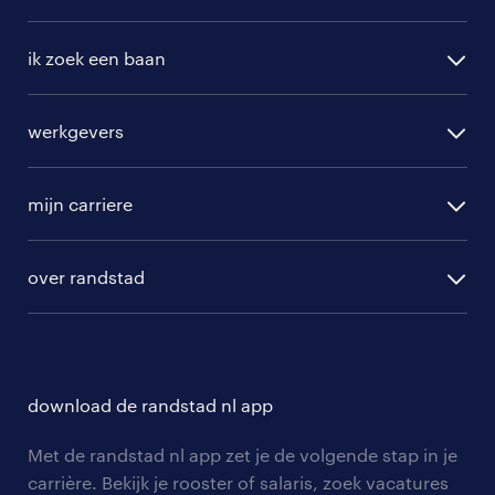
ik zoek een baan
alle vacatures
werkgevers
randstad operational
vacature aanmelden
randstad professional
mijn carriere
algemene voorwaarden
randstad digital
ontwikkeling
hr-diensten
over randstad
populaire bedrijven
communities
branches
over randstad
careers for expats
opleidingen en trainingen
hr-kenniscentrum
contact voor talent
solliciteren
download de randstad nl app
tarieven
contact voor werkgevers
arbeidsvoorwaarden
personeel gezocht
Met de randstad nl app zet je de volgende stap in je
onze vestigingen
blogs en artikelen
carrière. Bekijk je rooster of salaris, zoek vacatures