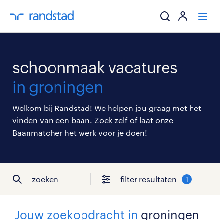
ik zoek een baa
schoonmaak vacatures
werkgevers
in groningen
mijn carrière
Welkom bij Randstad! We helpen jou graag met het
vinden van een baan. Zoek zelf of laat onze
over randstad
Baanmatcher het werk voor je doen!
zoeken
filter resultaten
1
Jouw zoekopdracht in
groningen