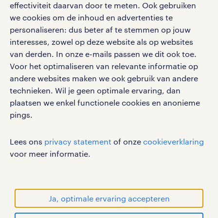
effectiviteit daarvan door te meten. Ook gebruiken
Volg ons voor de leukste content omtrent
we cookies om de inhoud en advertenties te
vacatures, solliciteren en inspiratie.
personaliseren: dus beter af te stemmen op jouw
interesses, zowel op deze website als op websites
van derden. In onze e-mails passen we dit ook toe.
Voor het optimaliseren van relevante informatie op
werken bij randstad
andere websites maken we ook gebruik van andere
gebruikersvoorwaarden
technieken. Wil je geen optimale ervaring, dan
plaatsen we enkel functionele cookies en anonieme
privacystatement
pings.
cookies
disclaimer
Lees ons
privacy statement
of onze
cookieverklaring
sitemap
voor meer informatie.
RANDSTAD, HUMAN FORWARD en SHAPING THE
WORLD OF WORK zijn geregistreerde
handelsmerken van Randstad N.V.
Ja, optimale ervaring accepteren
© Randstad 2026