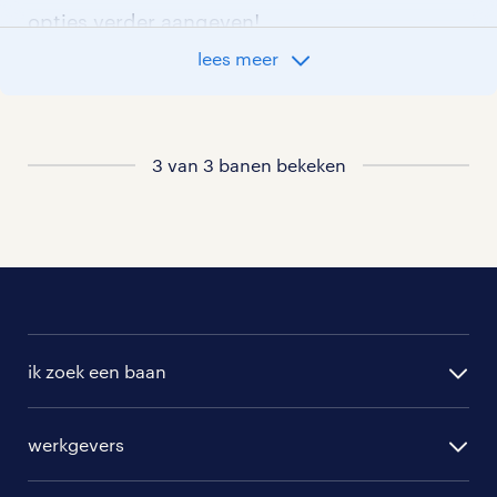
opties verder aangeven!
lees meer
Staat jouw nieuwe baan er niet bij?
Bekijk dan hier
alle vacatures in heemskerk
of hier
3 van 3 banen bekeken
al onze sales vacatures
.
ik zoek een baan
alle vacatures
werkgevers
randstad operational