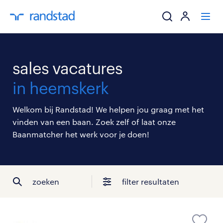
ik zoek een baa
sales vacatures
werkgevers
in heemskerk
mijn carrière
Welkom bij Randstad! We helpen jou graag met het
vinden van een baan. Zoek zelf of laat onze
over randstad
Baanmatcher het werk voor je doen!
zoeken
filter resultaten