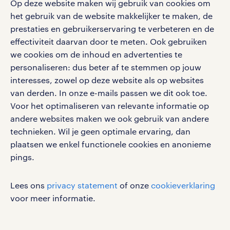
Op deze website maken wij gebruik van cookies om
het gebruik van de website makkelijker te maken, de
social media
prestaties en gebruikerservaring te verbeteren en de
effectiviteit daarvan door te meten. Ook gebruiken
Volg ons voor de leukste content omtrent
we cookies om de inhoud en advertenties te
vacatures, solliciteren en inspiratie.
personaliseren: dus beter af te stemmen op jouw
interesses, zowel op deze website als op websites
van derden. In onze e-mails passen we dit ook toe.
Voor het optimaliseren van relevante informatie op
werken bij randstad
andere websites maken we ook gebruik van andere
gebruikersvoorwaarden
technieken. Wil je geen optimale ervaring, dan
plaatsen we enkel functionele cookies en anonieme
privacystatement
pings.
cookies
disclaimer
Lees ons
privacy statement
of onze
cookieverklaring
sitemap
voor meer informatie.
RANDSTAD, HUMAN FORWARD en SHAPING THE
WORLD OF WORK zijn geregistreerde