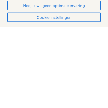
© Randstad 2026
Nee, ik wil geen optimale ervaring
Cookie instellingen
mijn randstad