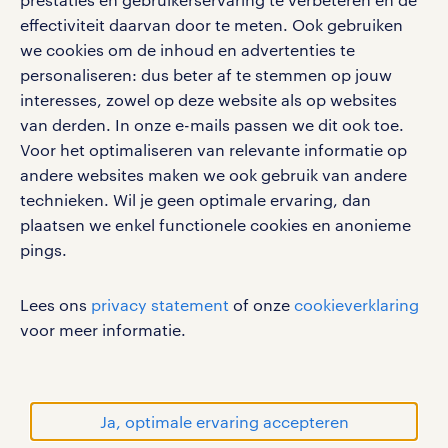
effectiviteit daarvan door te meten. Ook gebruiken
Volg ons voor de leukste content omtrent
we cookies om de inhoud en advertenties te
vacatures, solliciteren en inspiratie.
personaliseren: dus beter af te stemmen op jouw
interesses, zowel op deze website als op websites
van derden. In onze e-mails passen we dit ook toe.
Voor het optimaliseren van relevante informatie op
werken bij randstad
andere websites maken we ook gebruik van andere
gebruikersvoorwaarden
technieken. Wil je geen optimale ervaring, dan
plaatsen we enkel functionele cookies en anonieme
privacystatement
pings.
cookies
disclaimer
Lees ons
privacy statement
of onze
cookieverklaring
sitemap
voor meer informatie.
RANDSTAD, HUMAN FORWARD en SHAPING THE
WORLD OF WORK zijn geregistreerde
handelsmerken van Randstad N.V.
Ja, optimale ervaring accepteren