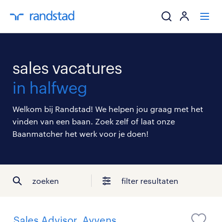
ik zoek een baa
sales vacatures
werkgevers
in halfweg
mijn carrière
Welkom bij Randstad! We helpen jou graag met het
vinden van een baan. Zoek zelf of laat onze
over randstad
Baanmatcher het werk voor je doen!
zoeken
filter resultaten
Sales Advisor, Ayvens