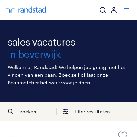
ik zoek een baa
sales vacatures
werkgevers
in beverwijk
mijn carrière
Welkom bij Randstad! We helpen jou graag met het
vinden van een baan. Zoek zelf of laat onze
over randstad
Baanmatcher het werk voor je doen!
zoeken
filter resultaten