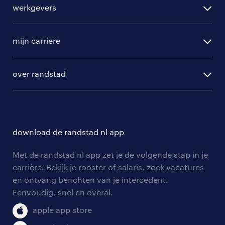
alle vacatures
werkgevers
randstad operational
vacature aanmelden
randstad professional
mijn carriere
algemene voorwaarden
randstad digital
ontwikkeling
hr-diensten
over randstad
populaire bedrijven
communities
branches
over randstad
careers for expats
opleidingen en trainingen
hr-kenniscentrum
contact voor talent
solliciteren
download de randstad nl app
tarieven
contact voor werkgevers
arbeidsvoorwaarden
personeel gezocht
Met de randstad nl app zet je de volgende stap in je
onze vestigingen
blogs en artikelen
carrière. Bekijk je rooster of salaris, zoek vacatures
aanmelden nieuwsbrief
en ontvang berichten van je intercedent.
pers
salarischecker
Eenvoudig, snel en overal.
klachten en misstanden
bruto-netto calculator
apple app store