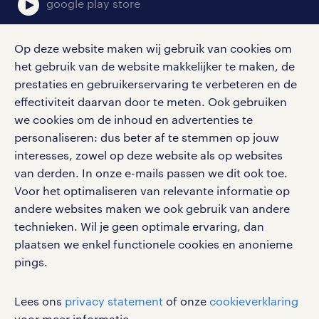
google play store
Op deze website maken wij gebruik van cookies om
het gebruik van de website makkelijker te maken, de
social media
prestaties en gebruikerservaring te verbeteren en de
effectiviteit daarvan door te meten. Ook gebruiken
Volg ons voor de leukste content omtrent
we cookies om de inhoud en advertenties te
vacatures, solliciteren en inspiratie.
personaliseren: dus beter af te stemmen op jouw
interesses, zowel op deze website als op websites
van derden. In onze e-mails passen we dit ook toe.
Voor het optimaliseren van relevante informatie op
werken bij randstad
andere websites maken we ook gebruik van andere
gebruikersvoorwaarden
technieken. Wil je geen optimale ervaring, dan
plaatsen we enkel functionele cookies en anonieme
privacystatement
pings.
cookies
disclaimer
Lees ons
privacy statement
of onze
cookieverklaring
sitemap
voor meer informatie.