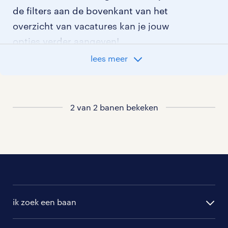
de filters aan de bovenkant van het
overzicht van vacatures kan je jouw
opties verder aangeven!
lees meer
Staat jouw nieuwe baan er niet bij?
Bekijk dan hier
alle vacatures in beverwijk
of hier
2 van 2 banen bekeken
al onze sales vacatures
.
ik zoek een baan