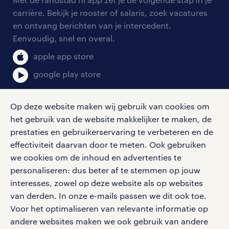
onze vestigingen
blogs en artikelen
carrière. Bekijk je rooster of salaris, zoek vacatures
aanmelden nieuwsbrief
en ontvang berichten van je intercedent.
pers
salarischecker
Eenvoudig, snel en overal.
klachten en misstanden
bruto-netto calculator
apple app store
google play store
Op deze website maken wij gebruik van cookies om
het gebruik van de website makkelijker te maken, de
social media
prestaties en gebruikerservaring te verbeteren en de
effectiviteit daarvan door te meten. Ook gebruiken
Volg ons voor de leukste content omtrent
we cookies om de inhoud en advertenties te
vacatures, solliciteren en inspiratie.
personaliseren: dus beter af te stemmen op jouw
interesses, zowel op deze website als op websites
van derden. In onze e-mails passen we dit ook toe.
Voor het optimaliseren van relevante informatie op
werken bij randstad
andere websites maken we ook gebruik van andere