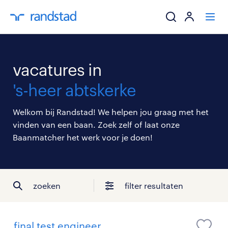
ik zoek een baa
vacatures in
werkgevers
's-heer abtskerke
mijn carrière
Welkom bij Randstad! We helpen jou graag met het
vinden van een baan. Zoek zelf of laat onze
over randstad
Baanmatcher het werk voor je doen!
zoeken
filter resultaten
final test engineer