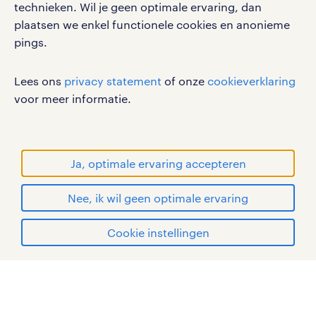
gebruikersvoorwaarden
technieken. Wil je geen optimale ervaring, dan
plaatsen we enkel functionele cookies en anonieme
privacystatement
pings.
cookies
disclaimer
Lees ons
privacy statement
of onze
cookieverklaring
sitemap
voor meer informatie.
RANDSTAD, HUMAN FORWARD en SHAPING THE
WORLD OF WORK zijn geregistreerde
handelsmerken van Randstad N.V.
Ja, optimale ervaring accepteren
© Randstad 2026
Nee, ik wil geen optimale ervaring
Cookie instellingen
mijn randstad