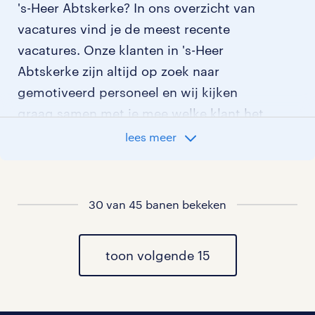
's-Heer Abtskerke? In ons overzicht van
vacatures vind je de meest recente
vacatures. Onze klanten in 's-Heer
Abtskerke zijn altijd op zoek naar
gemotiveerd personeel en wij kijken
graag samen met je mee welke klant het
beste bij je past.
lees meer
vacatures rondom 's-Heer Abtskerke
30 van 45 banen bekeken
vacatures in Driewegen
vacatures in Ovezande
toon volgende 15
vacatures in Nisse