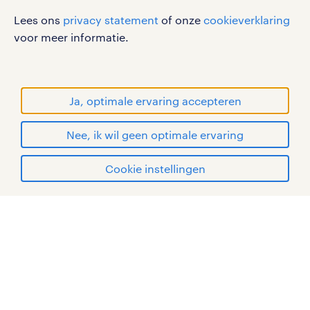
disclaimer
Lees ons
privacy statement
of onze
cookieverklaring
sitemap
voor meer informatie.
RANDSTAD, HUMAN FORWARD en SHAPING THE
WORLD OF WORK zijn geregistreerde
handelsmerken van Randstad N.V.
Ja, optimale ervaring accepteren
© Randstad 2026
Nee, ik wil geen optimale ervaring
Cookie instellingen
mijn randstad