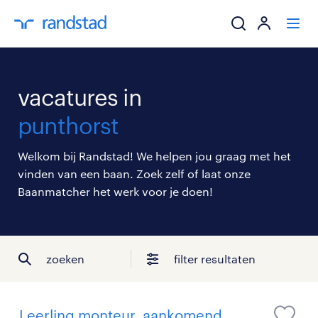
ik zoek een baa
vacatures in
werkgevers
punthorst
mijn carrière
Welkom bij Randstad! We helpen jou graag met het
vinden van een baan. Zoek zelf of laat onze
over randstad
Baanmatcher het werk voor je doen!
zoeken
filter resultaten
Leerling monteur, aankomend