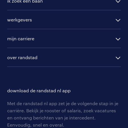
ik zoek een baan
vacatures in Vilsteren
alle vacatures
werkgevers
randstad operational
vacature aanmelden
randstad professional
mijn carriere
algemene voorwaarden
randstad digital
ontwikkeling
hr-diensten
over randstad
populaire bedrijven
communities
branches
over randstad
careers for expats
opleidingen en trainingen
hr-kenniscentrum
contact voor talent
solliciteren
download de randstad nl app
tarieven
contact voor werkgevers
arbeidsvoorwaarden
personeel gezocht
Met de randstad nl app zet je de volgende stap in je
onze vestigingen
blogs en artikelen
carrière. Bekijk je rooster of salaris, zoek vacatures
aanmelden nieuwsbrief
en ontvang berichten van je intercedent.
pers
salarischecker
Eenvoudig, snel en overal.