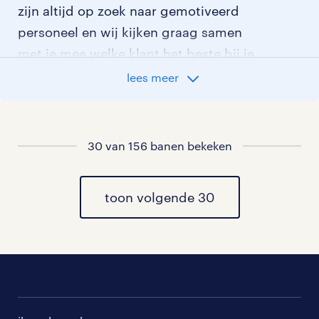
zijn altijd op zoek naar gemotiveerd
personeel en wij kijken graag samen
met je mee welke klant het beste bij je
past.
lees meer
vacatures rondom Punthorst
30 van 156 banen bekeken
vacatures in Dedemsvaart
vacatures in Balkbrug
toon volgende 30
vacatures in Nieuwleusen
vacatures in Dalfsen
vacatures in Ommen