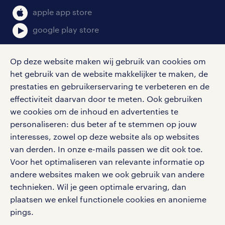
klachten en misstanden
bruto-netto calculator
apple app store
google play store
Op deze website maken wij gebruik van cookies om
het gebruik van de website makkelijker te maken, de
social media
prestaties en gebruikerservaring te verbeteren en de
effectiviteit daarvan door te meten. Ook gebruiken
Volg ons voor de leukste content omtrent
we cookies om de inhoud en advertenties te
vacatures, solliciteren en inspiratie.
personaliseren: dus beter af te stemmen op jouw
interesses, zowel op deze website als op websites
van derden. In onze e-mails passen we dit ook toe.
Voor het optimaliseren van relevante informatie op
werken bij randstad
andere websites maken we ook gebruik van andere
gebruikersvoorwaarden
technieken. Wil je geen optimale ervaring, dan
plaatsen we enkel functionele cookies en anonieme
privacystatement
pings.
cookies