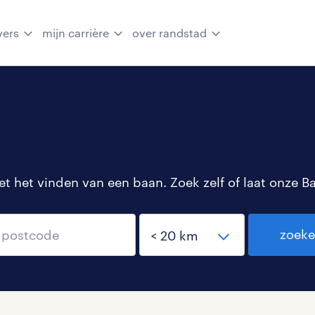
vers
mijn carrière
over randstad
 het vinden van een baan. Zoek zelf of laat onze B
zoek