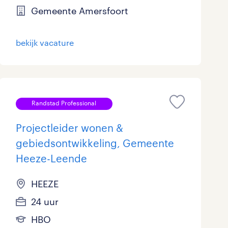
Gemeente Amersfoort
Marketing & Communicatie
33
Overheid
78
bekijk vacature
Schoonmaak
23
Techniek
309
Randstad Professional
Projectleider wonen &
gebiedsontwikkeling, Gemeente
Heeze-Leende
HEEZE
24 uur
HBO