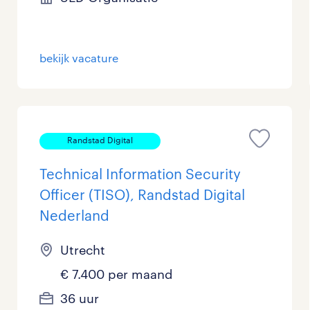
Management / Leidinggevend
15
Onderwijs
73
bekijk vacature
Personeel & Organisatie
56
Supply chain & procurement
30
Randstad Digital
Zorg / Verpleging
5
Technical Information Security
Officer (TISO), Randstad Digital
Nederland
Utrecht
€ 7.400 per maand
36 uur