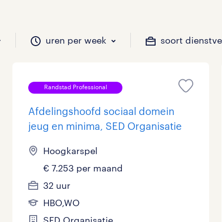
uren per week
soort dienstv
Randstad Professional
il je werken?
vacatures?
il je werken?
 zou jij willen?
Afdelingshoofd sociaal domein
jeug en minima, SED Organisatie
Beveiliging
Geen
9 - 16 uur
Tijdelijk
892
965
281
12
Hoogkarspel
Chauffeurs
LBO, MAVO, VMBO
33 - 36 uur
530
306
0
€ 7.253 per maand
32 uur
Financieel
Master
0
141
HBO,WO
Industrieel / Productie
WO
139
480
SED Organisatie