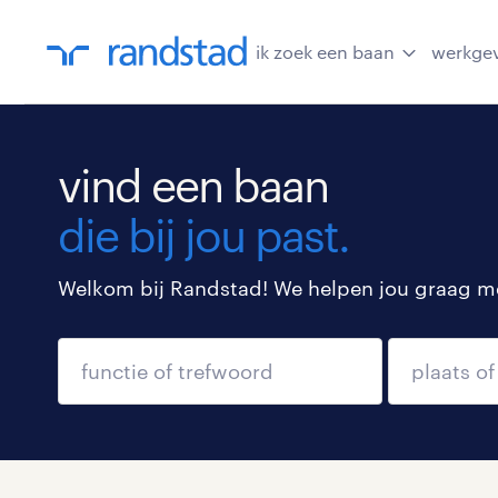
ik zoek een baan
werkge
vind een baan
die bij jou past.
Welkom bij Randstad! We helpen jou graag met