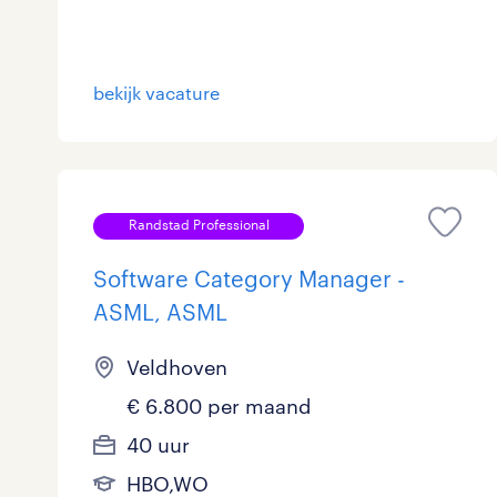
Logistiek
869
Medisch
9
toon 3.653 resultaten
bekijk vacature
Overig
98
Secretarieel
25
Randstad Professional
Webcare
0
Software Category Manager -
ASML, ASML
toon 3.653 resultaten
Veldhoven
€ 6.800 per maand
40 uur
HBO,WO