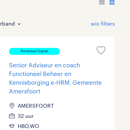
erband
Randstad Digital
Senior Adviseur en coach
Functioneel Beheer en
Kennisborging e-HRM, Gemeente
Bouw
HAVO/VWO
17 - 24 uur
Tijdelijk met uitzicht op vast
12
660
36
2.007
Amersfoort
Commercieel / Verkoop
MBO
37 - 40+ uur
1.319
1.073
120
AMERSFOORT
Horeca / Catering
Ondersteunend onderwijs
153
14
32 uur
Juridisch
43
HBO,WO