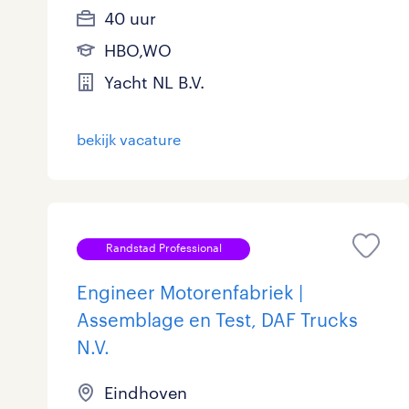
40 uur
HBO,WO
Yacht NL B.V.
bekijk vacature
Randstad Professional
Engineer Motorenfabriek |
Assemblage en Test, DAF Trucks
N.V.
Eindhoven