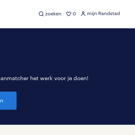
mijn Randstad
zoeken
0
aanmatcher het werk voor je doen!
en