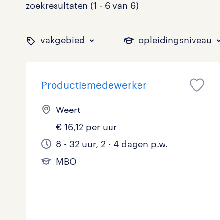
zoekresultaten (1 - 6 van 6)
vakgebied
opleidingsniveau
Productiemedewerker
binnen welk vakgebied w
op welk niveau zoek je 
hoeveel uren per week w
welk soort dienstverband
Weert
€ 16,12 per uur
Administratief
Basisonderwijs
0 - 8 uur
Detachering
2
0
0
0
8 - 32 uur, 2 - 4 dagen p.w.
MBO
Callcenter / Contactcenter
HBO
25 - 32 uur
Vast
0
0
1
0
Engineering
MBO, HAVO, VWO
0
0
ICT
VMBO/MAVO
0
1
toon 6 resultaten
toon 6 resultaten