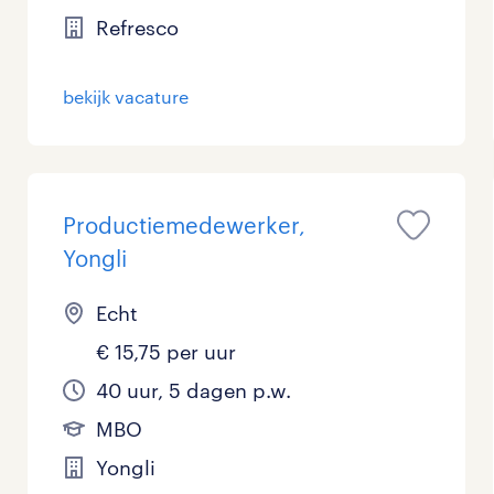
Refresco
Management / Leidinggevend
0
Onderwijs
0
bekijk vacature
Personeel & Organisatie
0
Supply chain & procurement
0
Productiemedewerker,
Zorg / Verpleging
0
Yongli
Echt
€ 15,75 per uur
40 uur, 5 dagen p.w.
MBO
Yongli