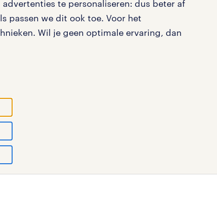
advertenties te personaliseren: dus beter af
s passen we dit ook toe. Voor het
nieken. Wil je geen optimale ervaring, dan
ystatement
cookies
disclaimer
sitemap
tad N.V.
© Randstad 2026