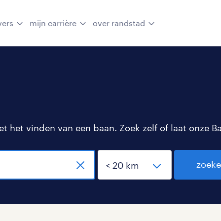
vers
mijn carrière
over randstad
 het vinden van een baan. Zoek zelf of laat onze B
zoek