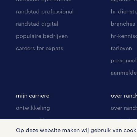
randstad professional
hr-dienst
randstad digital
branches
populaire bedrijven
hr-kenni
careers for expats
tarieven
personeel
aanmelde
mijn carriere
over rand
ontwikkeling
over rand
communities
contact v
Op deze website maken wij gebruik van cookie
opleidingen en trainingen
contact v