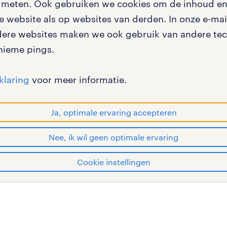
te meten. Ook gebruiken we cookies om de inhoud en 
igingen
 website als op websites van derden. In onze e-mail
dere websites maken we ook gebruik van andere tech
nieme pings.
en misstanden
klaring
voor meer informatie.
Ja, optimale ervaring accepteren
Nee, ik wil geen optimale ervaring
en bij randstad
gebruikersvoorwaarden
privac
Cookie instellingen
OF WORK zijn geregistreerde handelsmerken van Rands