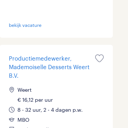
Marketing & Communicatie
0
Overheid
0
bekijk vacature
Schoonmaak
0
Techniek
0
Productiemedewerker,
Mademoiselle Desserts Weert
B.V.
Weert
€ 16,12 per uur
8 - 32 uur, 2 - 4 dagen p.w.
MBO