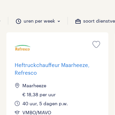
uren per week
soort dienstv
il je werken?
vacatures?
il je werken?
 zou jij willen?
Heftruckchauffeur Maarheeze,
Refresco
Beveiliging
Geen
9 - 16 uur
Tijdelijk
1
3
0
0
Maarheeze
Chauffeurs
LBO, MAVO, VMBO
33 - 36 uur
0
1
0
€ 18,38 per uur
Financieel
Master
0
0
40 uur, 5 dagen p.w.
Industrieel / Productie
WO
0
3
VMBO/MAVO