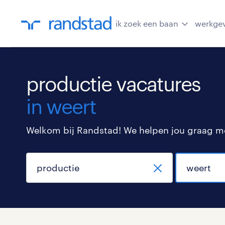
ik zoek een baan
werkge
productie vacatures
in weert
Welkom bij Randstad! We helpen jou graag met