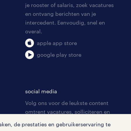
je rooster of salaris, zoek vacatures
en ontvang berichten van je
intercedent. Eenvoudig, snel en
overal.
apple app store
google play store
social media
Volg ons voor de leukste content
omtrent vacatures, solliciteren en
inspiratie.
ken, de prestaties en gebruikerservaring te