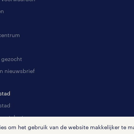
en
scentrum
 gezocht
n nieuwsbrief
stad
stad
oor talent
s om het gebruik van de website makkelijker te ma
oor werkgevers