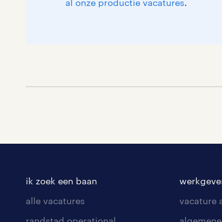
al onze productie vacatures
.
ik zoek een baan
werkgeve
alle vacatures
vacature
randstad operational
algemene