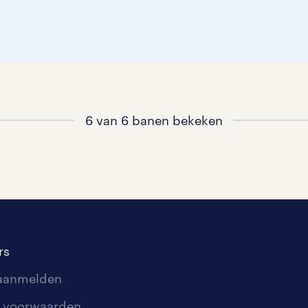
6 van 6 banen bekeken
rs
 aanmelden
 voorwaarden