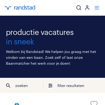
ik zoek een baa
productie vacatures
werkgevers
in sneek
mijn carrière
Welkom bij Randstad! We helpen jou graag met het
vinden van een baan. Zoek zelf of laat onze
over randstad
Baanmatcher het werk voor je doen!
zoeken
filter resultaten