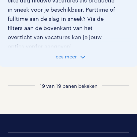
elke dag nieuwe vacatures als productie
in sneek voor je beschikbaar. Parttime of
fulltime aan de slag in sneek? Via de
filters aan de bovenkant van het
overzicht van vacatures kan je jouw
opties verder aangeven!
lees meer
Staat jouw nieuwe baan er niet bij?
Bekijk dan hier
alle vacatures in sneek
of
hier
al onze productie vacatures
.
19 van 19 banen bekeken