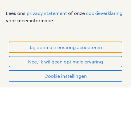
disclaimer
Lees ons
privacy statement
of onze
cookieverklaring
sitemap
voor meer informatie.
RANDSTAD, HUMAN FORWARD en SHAPING THE
WORLD OF WORK zijn geregistreerde
handelsmerken van Randstad N.V.
Ja, optimale ervaring accepteren
© Randstad 2026
Nee, ik wil geen optimale ervaring
Cookie instellingen
mijn randstad