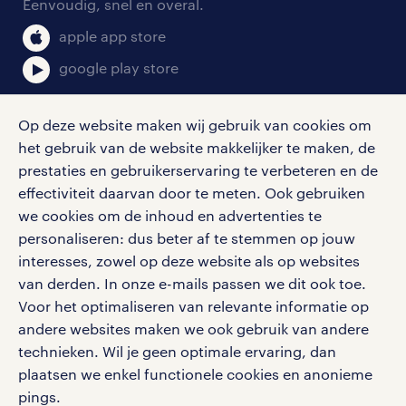
Eenvoudig, snel en overal.
klachten en misstanden
bruto-netto calculator
apple app store
google play store
Op deze website maken wij gebruik van cookies om
het gebruik van de website makkelijker te maken, de
social media
prestaties en gebruikerservaring te verbeteren en de
effectiviteit daarvan door te meten. Ook gebruiken
Volg ons voor de leukste content omtrent
we cookies om de inhoud en advertenties te
vacatures, solliciteren en inspiratie.
personaliseren: dus beter af te stemmen op jouw
interesses, zowel op deze website als op websites
van derden. In onze e-mails passen we dit ook toe.
Voor het optimaliseren van relevante informatie op
werken bij randstad
andere websites maken we ook gebruik van andere
gebruikersvoorwaarden
technieken. Wil je geen optimale ervaring, dan
plaatsen we enkel functionele cookies en anonieme
privacystatement
pings.
cookies