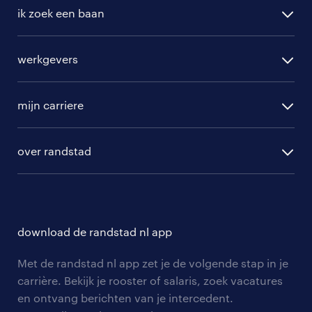
ik zoek een baan
alle vacatures
werkgevers
randstad operational
vacature aanmelden
randstad professional
mijn carriere
algemene voorwaarden
randstad digital
ontwikkeling
hr-diensten
over randstad
populaire bedrijven
communities
branches
over randstad
careers for expats
opleidingen en trainingen
hr-kenniscentrum
contact voor talent
solliciteren
download de randstad nl app
tarieven
contact voor werkgevers
arbeidsvoorwaarden
personeel gezocht
Met de randstad nl app zet je de volgende stap in je
onze vestigingen
blogs en artikelen
carrière. Bekijk je rooster of salaris, zoek vacatures
aanmelden nieuwsbrief
en ontvang berichten van je intercedent.
pers
salarischecker